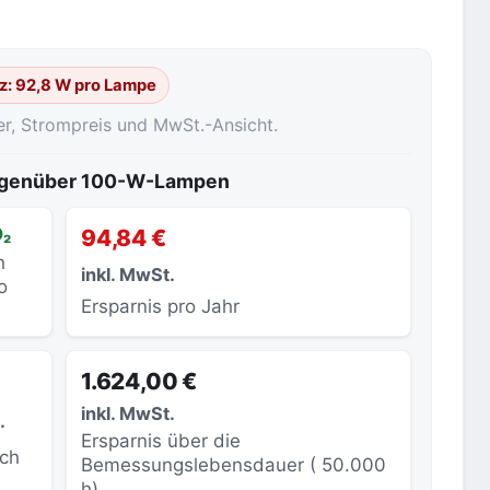
z: 92,8 W pro Lampe
er, Strompreis und MwSt.-Ansicht.
gegenüber 100-W-Lampen
O₂
94,84 €
h
inkl. MwSt.
o
Ersparnis pro Jahr
1.624,00 €
inkl. MwSt.
.
Ersparnis über die
sch
Bemessungslebensdauer ( 50.000
h)