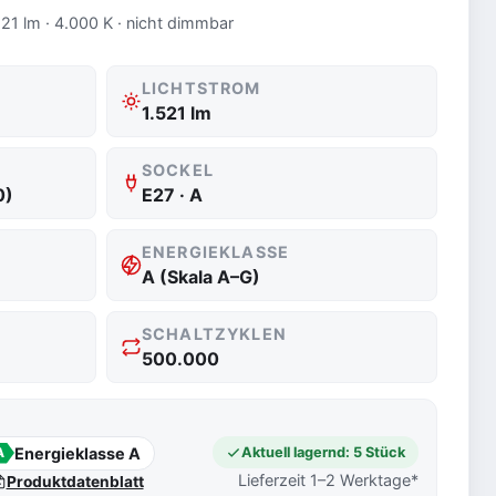
21 lm · 4.000 K · nicht dimmbar
LICHTSTROM
1.521 lm
SOCKEL
0)
E27 · A
ENERGIEKLASSE
A (Skala A–G)
SCHALTZYKLEN
500.000
Energieklasse A
Aktuell lagernd: 5 Stück
A
Lieferzeit 1–2 Werktage*
Produktdatenblatt