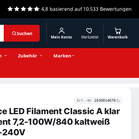
4,8
basierend auf
10.533
Bewertungen
Suchen
Mein Konto
Merkzettel
Warenkorb
12,55 € inkl. MwSt.
Stückzahl
−
+
In den Warenkorb
10,55 € exkl. MwSt.
n
Zubehör
Marken
Art.-Nr.
1030014676
e LED Filament Classic A klar
ient 7,2-100W/840 kaltweiß
0-240V