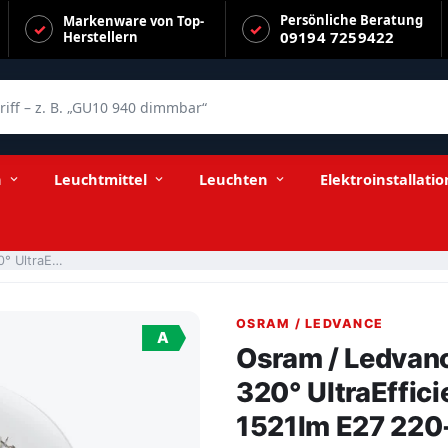
Persönliche Beratung
Markenware von Top-
09194 7259422
Herstellern
f – z. B. „GU10 940 dimmbar“
cient 7,2-100W/840 kaltweiß 1521lm E27 220-240V
n
Leuchtmittel
Leuchten
Elektroinstallatio
Osram / Ledvance LED Filament Classic A klar 320° UltraEfficient 7,2-100W/840 kaltweiß 1521lm E27 220-240V
OSRAM / LEDVANCE
A
Osram / Ledvanc
320° UltraEffic
1521lm E27 22