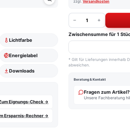
zzgl.
Versandkosten
Menge
−
+
Zwischensumme für 1 Stück
Lichtfarbe
Energielabel
* Gilt für Lieferungen innerhalb
abweichen.
Downloads
Beratung & Kontakt
Fragen zum Artikel?
Unsere Fachberatung hilf
Zum Eignungs-Check →
m Ersparnis-Rechner →