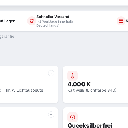
Schneller Versand
uf Lager
S
1–2 Werktage innerhalb
Deutschlands*
garantie.
4.000 K
211 lm/W Lichtausbeute
Kalt weiß (Lichtfarbe 840)
Quecksilberfrei