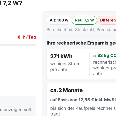
f 7,2 W?
Alt: 100 W
Neu: 7,2 W
Differen
Berechnet mit Stückzahl, Brenndau
8 h/Tag
Ihre rechnerische Ersparnis 
.
≈ 93 kg C
271 kWh
rechnerisc
weniger Strom
weniger pr
pro Jahr
Jahr
ca. 2 Monate
auf Basis von 12,55 € inkl. MwSt
bis sich der Kaufpreis rechneri
e anzeigen soll.
trägt