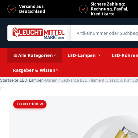
Sichere Zahlung:
Versand aus
Rechnung, PayPal,
Deutschland
Kreditkarte
Artikelnummer oder Suchbegrif
Osram / Ledvance LED Filament Classic A klar 320° UltraEffi
Alle Kategorien
LED-Lampen
LED-Röhre
Ratgeber & Wissen
Startseite
LED-Lampen
Ersetzt 100 W