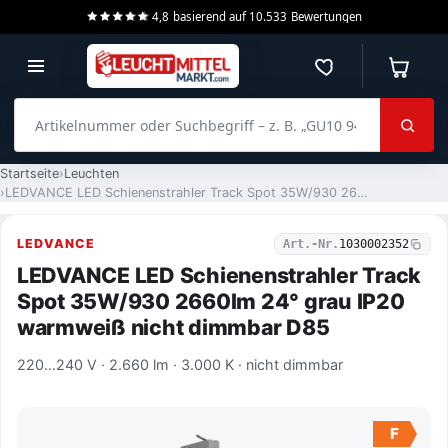
4,8
basierend auf
10.533
Bewertungen
Merkzettel
Warenko
Artikelnummer oder Suchbegriff – z. B. „GU10 940 dimmbar“
Startseite
Leuchten
LEDVANCE LED Schienenstrahler Track Spot 35W/930 2660lm 24° grau IP20 warmweiß nicht dimmbar D85
LEDVANCE
Art.-Nr.
1030002352
LEDVANCE LED Schienenstrahler Track
Spot 35W/930 2660lm 24° grau IP20
warmweiß nicht dimmbar D85
220…240 V · 2.660 lm · 3.000 K · nicht dimmbar
F