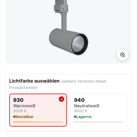
Lichtfarbe auswählen
(weitere Varianten dieser
Produktfamilie)
930
940
Aktuell ausgewählte Lichtfarbe
Warmweiß
Neutralweiß
3000 K
4000 K
Bestellbar
Lagernd