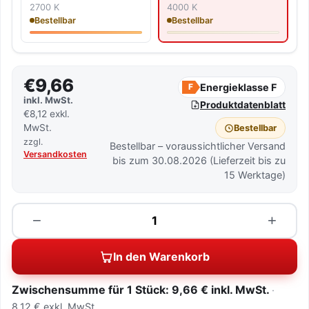
2700 K
4000 K
Bestellbar
Bestellbar
€9,66
Energieklasse F
F
inkl. MwSt.
Produktdatenblatt
€8,12 exkl.
MwSt.
Bestellbar
zzgl.
Bestellbar – voraussichtlicher Versand
Versandkosten
bis zum 30.08.2026 (Lieferzeit bis zu
15 Werktage)
Menge
−
+
In den Warenkorb
Zwischensumme für 1 Stück: 9,66 € inkl. MwSt.
8,12 € exkl. MwSt.