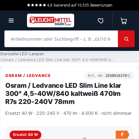
4,8
basierend auf
10.535
Bewertungen
Merkzettel
Warenko
Artikelnummer oder Suchbegriff – z. B. „GU10 940 dimmbar“
Startseite
LED-Lampen
Osram / Ledvance LED Slim Line klar 300° 4,5-40W/840 kaltweiß 470lm R7s 220-240V 78mm
OSRAM / LEDVANCE
Art.-Nr.
1030016370
Osram / Ledvance LED Slim Line klar
300° 4,5-40W/840 kaltweiß 470lm
R7s 220-240V 78mm
Ersetzt 40 W · 220-240 V · 470 lm · 4.000 K · nicht dimmbar
F
Ersetzt 40 W