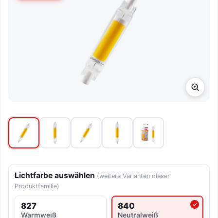
Lichtfarbe auswählen
(weitere Varianten dieser
Produktfamilie)
827
840
Aktuell ausgewählte Lichtf
Warmweiß
Neutralweiß