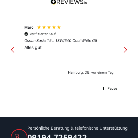
Marc
Anony
Verifizierter Kauf
Verif
Osram Basic T5 L 13W/640 Cool White G5
Guter 
Alles gut
Hamburg, DE, vor einem Tag
Pause
Persönliche Beratung & telefonische Unterstützung
09194 7259422