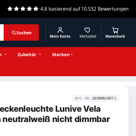
4,8
basierend auf
10.532
Bewertungen
Suchen
Mein Konto
Merkzettel
Warenkorb
53,93 € inkl. MwSt.
Stückzahl
−
+
In den Warenkorb
45,32 € exkl. MwSt.
n
Zubehör
Marken
Art.-Nr.
1030001497
ckenleuchte Lunive Vela
neutralweiß nicht dimmbar