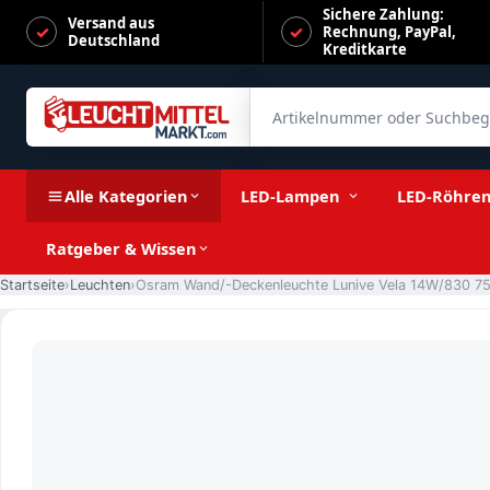
Sichere Zahlung:
Versand aus
Rechnung, PayPal,
Deutschland
Kreditkarte
Artikelnummer oder Suchbegrif
Osram Wand/-Deckenleuchte Lunive Vela 14W/830 750lm neut
Alle Kategorien
LED-Lampen
LED-Röhre
Ratgeber & Wissen
Startseite
Leuchten