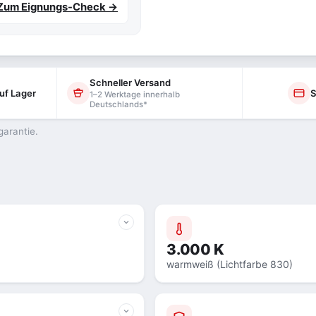
Zum Eignungs-Check →
Schneller Versand
uf Lager
S
1–2 Werktage innerhalb
Deutschlands*
garantie.
3.000 K
warmweiß (Lichtfarbe 830)