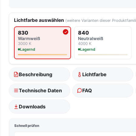
Lichtfarbe auswählen
(weitere Varianten dieser Produktfamil
830
840
Aktuell ausgewählte Lichtfarbe
Warmweiß
Neutralweiß
3000 K
4000 K
Lagernd
Lagernd
Beschreibung
Lichtfarbe
Technische Daten
FAQ
Downloads
Schnell prüfen