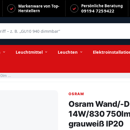
Persönliche Beratung
Markenware von Top-
09194 7259422
Herstellern
f – z. B. „GU10 940 dimmbar“
ralweiß nicht dimmbar grauweiß IP20
n
Leuchtmittel
Leuchten
Elektroinstallatio
Osram Wand/-Deckenleuchte Lunive Vela 14W/830 750lm neutralweiß nicht dimmbar grauweiß IP20
OSRAM
Osram Wand/-De
14W/830 750lm 
grauweiß IP20