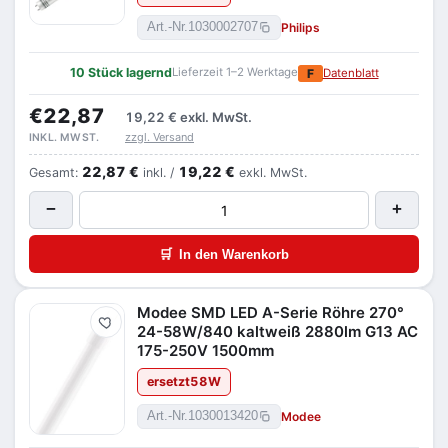
Philips
Art.-Nr.
1030002707
10 Stück lagernd
Lieferzeit 1–2 Werktage
F
Datenblatt
€22,87
19,22 €
exkl. MwSt.
zzgl. Versand
INKL. MWST.
22,87 €
19,22 €
Gesamt:
inkl. /
exkl. MwSt.
−
+
🛒
In den Warenkorb
Modee SMD LED A-Serie Röhre 270°
Merken
24-58W/840 kaltweiß 2880lm G13 AC
175-250V 1500mm
ersetzt
58
W
Modee
Art.-Nr.
1030013420