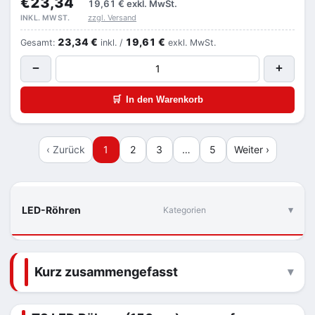
€23,34
19,61 €
exkl. MwSt.
zzgl. Versand
INKL. MWST.
23,34 €
19,61 €
Gesamt:
inkl. /
exkl. MwSt.
−
+
🛒
In den Warenkorb
‹ Zurück
1
2
3
…
5
Weiter ›
LED-Röhren
Kategorien
Kurz zusammengefasst