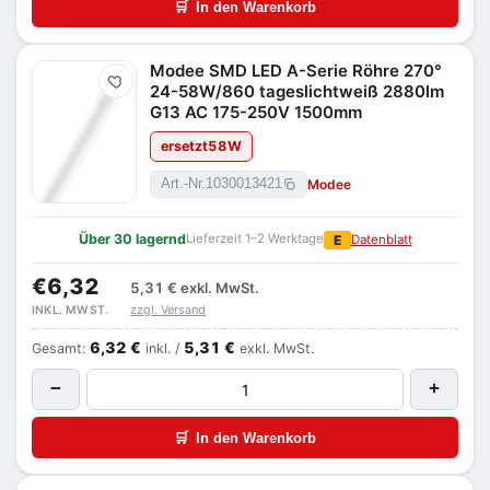
🛒
In den Warenkorb
Modee SMD LED A-Serie Röhre 270°
Merken
24-58W/860 tageslichtweiß 2880lm
G13 AC 175-250V 1500mm
ersetzt
58
W
Modee
Art.-Nr.
1030013421
Über 30 lagernd
Lieferzeit 1–2 Werktage
E
Datenblatt
€6,32
5,31 €
exkl. MwSt.
zzgl. Versand
INKL. MWST.
6,32 €
5,31 €
Gesamt:
inkl. /
exkl. MwSt.
−
+
🛒
In den Warenkorb