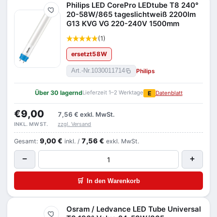
Philips LED CorePro LEDtube T8 240°
Merken
20-58W/865 tageslichtweiß 2200lm
G13 KVG VG 220-240V 1500mm
(1)
ersetzt
58
W
Philips
Art.-Nr.
1030011714
Über 30 lagernd
Lieferzeit 1–2 Werktage
E
Datenblatt
€9,00
7,56 €
exkl. MwSt.
zzgl. Versand
INKL. MWST.
9,00 €
7,56 €
Gesamt:
inkl. /
exkl. MwSt.
−
+
🛒
In den Warenkorb
Osram / Ledvance LED Tube Universal
Merken