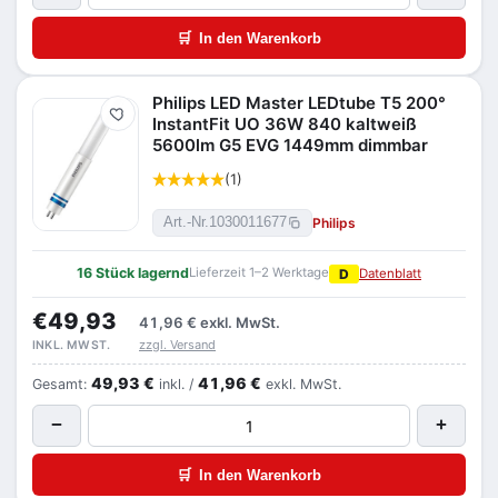
🛒
In den Warenkorb
Philips LED Master LEDtube T5 200°
Merken
InstantFit UO 36W 840 kaltweiß
5600lm G5 EVG 1449mm dimmbar
(1)
Philips
Art.-Nr.
1030011677
16 Stück lagernd
Lieferzeit 1–2 Werktage
D
Datenblatt
€49,93
41,96 €
exkl. MwSt.
zzgl. Versand
INKL. MWST.
49,93 €
41,96 €
Gesamt:
inkl. /
exkl. MwSt.
−
+
🛒
In den Warenkorb