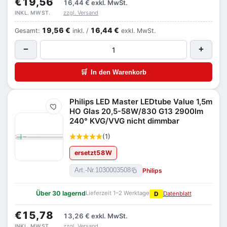
€19,56
16,44 €
exkl. MwSt.
zzgl. Versand
INKL. MWST.
19,56 €
16,44 €
Gesamt:
inkl. /
exkl. MwSt.
−
+
🛒
In den Warenkorb
Philips LED Master LEDtube Value 1,5m
Merken
HO Glas 20,5-58W/830 G13 2900lm
240° KVG/VVG nicht dimmbar
(1)
ersetzt
58
W
Philips
Art.-Nr.
1030003508
Über 30 lagernd
Lieferzeit 1–2 Werktage
D
Datenblatt
€15,78
13,26 €
exkl. MwSt.
zzgl. Versand
INKL. MWST.