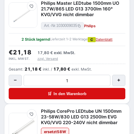
Philips Master LEDtube 1500mm UO
Merken
21.7W/865 LED G13 3700lm 160°
KVG/VVG nicht dimmbar
Philips
Art.-Nr.
1030009035
2 Stück lagernd
Lieferzeit 1–2 Werktage
C
Datenblatt
€21,18
17,80 €
exkl. MwSt.
zzgl. Versand
INKL. MWST.
21,18 €
17,80 €
Gesamt:
inkl. /
exkl. MwSt.
−
+
🛒
In den Warenkorb
Philips CorePro LEDtube UN 1500mm
Merken
23-58W/830 LED G13 2500lm EVG
KVG/VVG 220-240V nicht dimmbar
ersetzt
58
W