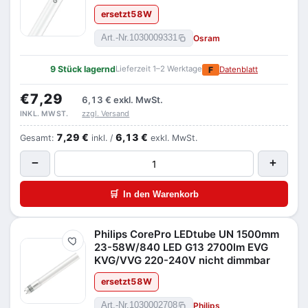
ersetzt
58
W
Osram
Art.-Nr.
1030009331
9 Stück lagernd
Lieferzeit 1–2 Werktage
F
Datenblatt
€7,29
6,13 €
exkl. MwSt.
zzgl. Versand
INKL. MWST.
7,29 €
6,13 €
Gesamt:
inkl. /
exkl. MwSt.
−
+
🛒
In den Warenkorb
Philips CorePro LEDtube UN 1500mm
Merken
23-58W/840 LED G13 2700lm EVG
KVG/VVG 220-240V nicht dimmbar
ersetzt
58
W
Philips
Art.-Nr.
1030002708