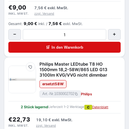
€9,00
7,56 €
exkl. MwSt.
zzgl. Versand
INKL. MWST.
9,00 €
7,56 €
Gesamt:
inkl. /
exkl. MwSt.
−
+
🛒
In den Warenkorb
Philips Master LEDtube T8 HO
Merken
1500mm 18,2-58W/865 LED G13
3100lm KVG/VVG nicht dimmbar
ersetzt
58
W
Philips
Art.-Nr.
1030002702
2 Stück lagernd
Lieferzeit 1–2 Werktage
C
Datenblatt
€22,73
19,10 €
exkl. MwSt.
zzgl. Versand
INKL. MWST.