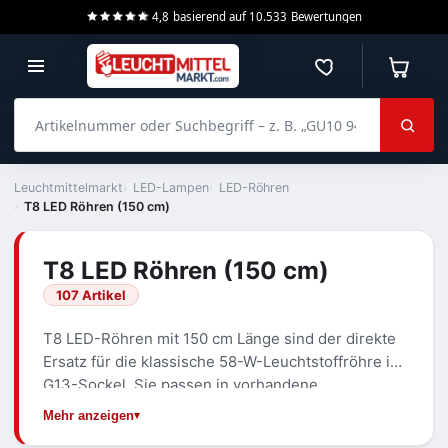
4,8
basierend auf
10.533
Bewertungen
Merkzettel
Warenko
Artikelnummer oder Suchbegriff – z. B. „GU10 940 dimmbar“
Leuchtmittelmarkt
LED-Lampen
LED-Röhren
T8 LED Röhren (150 cm)
T8 LED Röhren (150 cm)
107 Artikel
T8 LED-Röhren mit 150 cm Länge sind der direkte
Ersatz für die klassische 58-W-Leuchtstoffröhre im
G13-Sockel. Sie passen in vorhandene
Wannenleuchten, Lichtbänder und
Mehr anzeigen
Feuchtraumleuchten, sofern Betriebsart und