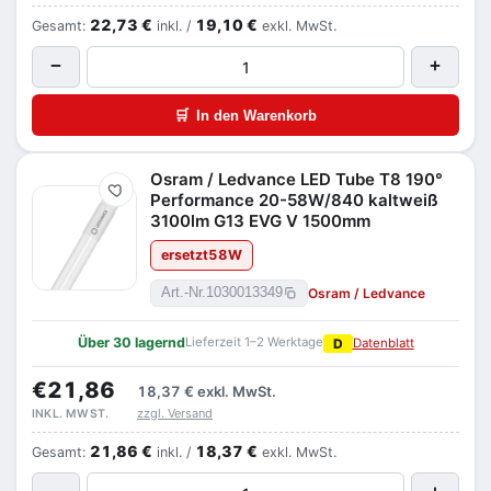
22,73 €
19,10 €
Gesamt:
inkl. /
exkl. MwSt.
−
+
🛒
In den Warenkorb
Osram / Ledvance LED Tube T8 190°
Merken
Performance 20-58W/840 kaltweiß
3100lm G13 EVG V 1500mm
ersetzt
58
W
Osram / Ledvance
Art.-Nr.
1030013349
Über 30 lagernd
Lieferzeit 1–2 Werktage
D
Datenblatt
€21,86
18,37 €
exkl. MwSt.
zzgl. Versand
INKL. MWST.
21,86 €
18,37 €
Gesamt:
inkl. /
exkl. MwSt.