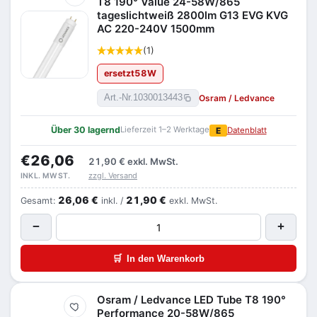
T8 190° Value 24-58W/865
tageslichtweiß 2800lm G13 EVG KVG
AC 220-240V 1500mm
(1)
ersetzt
58
W
Osram / Ledvance
Art.-Nr.
1030013443
Über 30 lagernd
Lieferzeit 1–2 Werktage
E
Datenblatt
€26,06
21,90 €
exkl. MwSt.
zzgl. Versand
INKL. MWST.
26,06 €
21,90 €
Gesamt:
inkl. /
exkl. MwSt.
−
+
🛒
In den Warenkorb
Osram / Ledvance LED Tube T8 190°
Merken
Performance 20-58W/865