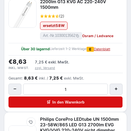
2200lm G13 KVG AC 220-240V
1500mm
(2)
ersetzt
58
W
Osram / Ledvance
Art.-Nr.
1030013562
Über 30 lagernd
Lieferzeit 1–2 Werktage
E
Datenblatt
€8,63
7,25 €
exkl. MwSt.
zzgl. Versand
INKL. MWST.
8,63 €
7,25 €
Gesamt:
inkl. /
exkl. MwSt.
−
+
🛒
In den Warenkorb
Philips CorePro LEDtube UN 1500mm
Merken
23-58W/865 LED G13 2700lm EVG
KVG/VVG 220-240V nicht dimmbar