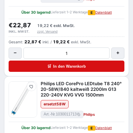
Über 30 lagernd
Lieferzeit 1–2 Werktage
E
Datenblatt
€22,87
19,22 €
exkl. MwSt.
zzgl. Versand
INKL. MWST.
22,87 €
19,22 €
Gesamt:
inkl. /
exkl. MwSt.
−
+
🛒
In den Warenkorb
Philips LED CorePro LEDtube T8 240°
Merken
20-58W/840 kaltweiß 2200lm G13
220-240V KVG VVG 1500mm
ersetzt
58
W
Philips
Art.-Nr.
1030011713
Über 30 lagernd
Lieferzeit 1–2 Werktage
E
Datenblatt