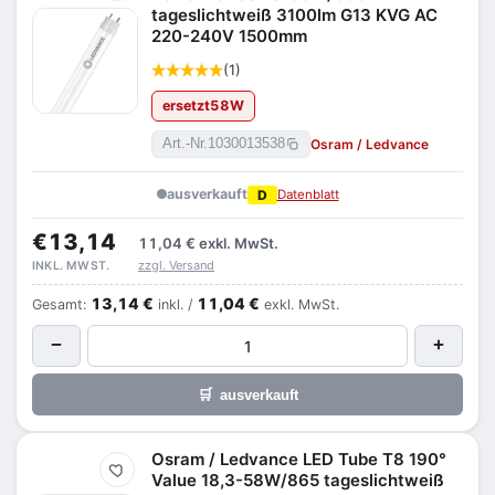
tageslichtweiß 3100lm G13 KVG AC
220-240V 1500mm
(1)
ersetzt
58
W
Osram / Ledvance
Art.-Nr.
1030013538
ausverkauft
D
Datenblatt
€13,14
11,04 €
exkl. MwSt.
zzgl. Versand
INKL. MWST.
13,14 €
11,04 €
Gesamt:
inkl. /
exkl. MwSt.
−
+
🛒
ausverkauft
Osram / Ledvance LED Tube T8 190°
Merken
Value 18,3-58W/865 tageslichtweiß