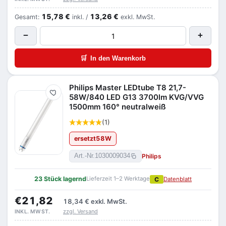
15,78 €
13,26 €
Gesamt:
inkl. /
exkl. MwSt.
−
+
🛒
In den Warenkorb
Philips Master LEDtube T8 21,7-
Merken
58W/840 LED G13 3700lm KVG/VVG
1500mm 160° neutralweiß
(1)
ersetzt
58
W
Philips
Art.-Nr.
1030009034
23 Stück lagernd
Lieferzeit 1–2 Werktage
C
Datenblatt
€21,82
18,34 €
exkl. MwSt.
zzgl. Versand
INKL. MWST.