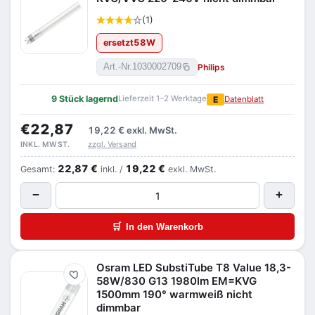
(1)
ersetzt
58
W
Philips
Art.-Nr.
1030002709
9 Stück lagernd
Lieferzeit 1–2 Werktage
E
Datenblatt
€22,87
19,22 €
exkl. MwSt.
zzgl. Versand
INKL. MWST.
22,87 €
19,22 €
Gesamt:
inkl. /
exkl. MwSt.
−
+
🛒
In den Warenkorb
Osram LED SubstiTube T8 Value 18,3-
Merken
58W/830 G13 1980lm EM=KVG
1500mm 190° warmweiß nicht
dimmbar