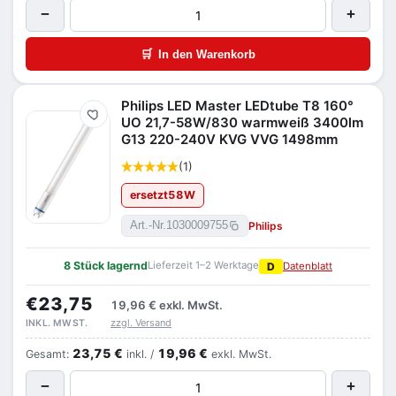
−
+
🛒
In den Warenkorb
Philips LED Master LEDtube T8 160°
Merken
UO 21,7-58W/830 warmweiß 3400lm
G13 220-240V KVG VVG 1498mm
(1)
ersetzt
58
W
Philips
Art.-Nr.
1030009755
8 Stück lagernd
Lieferzeit 1–2 Werktage
D
Datenblatt
€23,75
19,96 €
exkl. MwSt.
zzgl. Versand
INKL. MWST.
23,75 €
19,96 €
Gesamt:
inkl. /
exkl. MwSt.
−
+