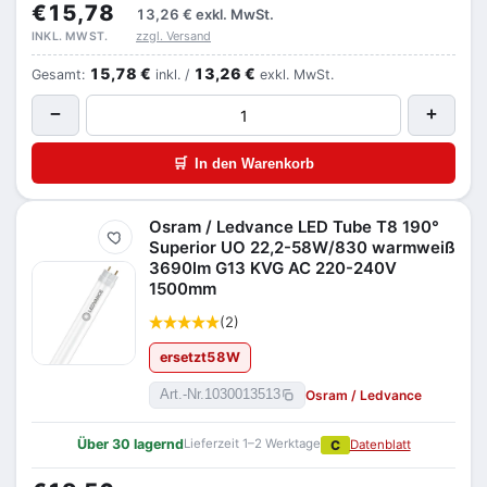
€15,78
13,26 €
exkl. MwSt.
zzgl. Versand
INKL. MWST.
15,78 €
13,26 €
Gesamt:
inkl. /
exkl. MwSt.
−
+
🛒
In den Warenkorb
Osram / Ledvance LED Tube T8 190°
Merken
Superior UO 22,2-58W/830 warmweiß
3690lm G13 KVG AC 220-240V
1500mm
(2)
ersetzt
58
W
Osram / Ledvance
Art.-Nr.
1030013513
Über 30 lagernd
Lieferzeit 1–2 Werktage
C
Datenblatt