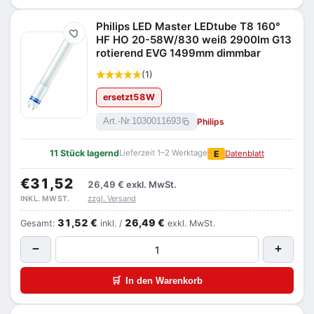
Philips LED Master LEDtube T8 160°
Merken
HF HO 20-58W/830 weiß 2900lm G13
rotierend EVG 1499mm dimmbar
(1)
ersetzt
58
W
Philips
Art.-Nr.
1030011693
11 Stück lagernd
Lieferzeit 1–2 Werktage
E
Datenblatt
€31,52
26,49 €
exkl. MwSt.
zzgl. Versand
INKL. MWST.
31,52 €
26,49 €
Gesamt:
inkl. /
exkl. MwSt.
−
+
🛒
In den Warenkorb