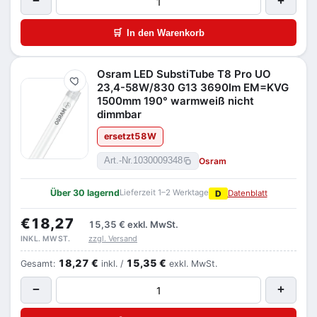
−
+
🛒
In den Warenkorb
Osram LED SubstiTube T8 Pro UO
Merken
23,4-58W/830 G13 3690lm EM=KVG
1500mm 190° warmweiß nicht
dimmbar
ersetzt
58
W
Osram
Art.-Nr.
1030009348
Über 30 lagernd
Lieferzeit 1–2 Werktage
D
Datenblatt
€18,27
15,35 €
exkl. MwSt.
zzgl. Versand
INKL. MWST.
18,27 €
15,35 €
Gesamt:
inkl. /
exkl. MwSt.
−
+