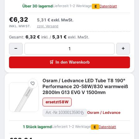
Über 30 lagernd
Lieferzeit 1–2 Werktage
E
Datenblatt
€6,32
5,31 €
exkl. MwSt.
zzgl. Versand
INKL. MWST.
6,32 €
5,31 €
Gesamt:
inkl. /
exkl. MwSt.
−
+
🛒
In den Warenkorb
Osram / Ledvance LED Tube T8 190°
Merken
Performance 20-58W/830 warmweiß
2800lm G13 EVG V 1500mm
ersetzt
58
W
Osram / Ledvance
Art.-Nr.
1030013590
1 Stück lagernd
Lieferzeit 1–2 Werktage
E
Datenblatt