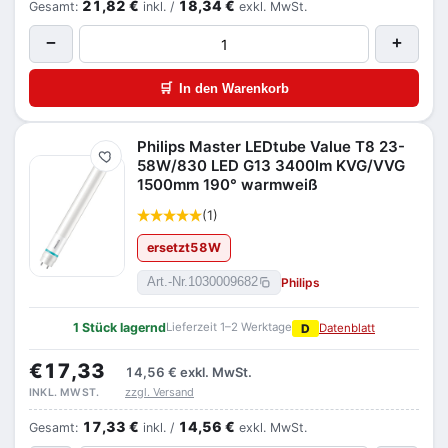
21,82 €
18,34 €
Gesamt:
inkl. /
exkl. MwSt.
−
+
🛒
In den Warenkorb
Philips Master LEDtube Value T8 23-
Merken
58W/830 LED G13 3400lm KVG/VVG
1500mm 190° warmweiß
(1)
ersetzt
58
W
Philips
Art.-Nr.
1030009682
1 Stück lagernd
Lieferzeit 1–2 Werktage
D
Datenblatt
€17,33
14,56 €
exkl. MwSt.
zzgl. Versand
INKL. MWST.
17,33 €
14,56 €
Gesamt:
inkl. /
exkl. MwSt.