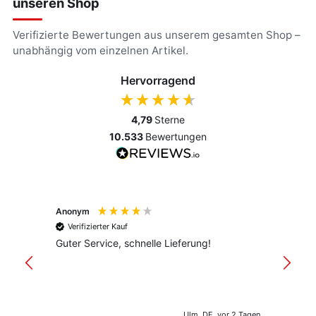
unseren Shop
Verifizierte Bewertungen aus unserem gesamten Shop –
unabhängig vom einzelnen Artikel.
Hervorragend
4,79
Sterne
10.533
Bewertungen
Anonym
Anony
Verifizierter Kauf
Verif
Guter Service, schnelle Lieferung!
freund
versan
Ulm, DE, vor 2 Tagen