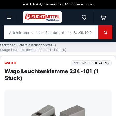
4,8
basierend auf
10.533
Bewertungen
Merkzettel
Warenko
Artikelnummer oder Suchbegriff – z. B. „GU10 940 dimmbar“
Startseite
Elektroinstallation/WAGO
Wago Leuchtenklemme 224-101 (1 Stück)
WAGO
Art.-Nr.
1033017422
Wago Leuchtenklemme 224-101 (1
Stück)