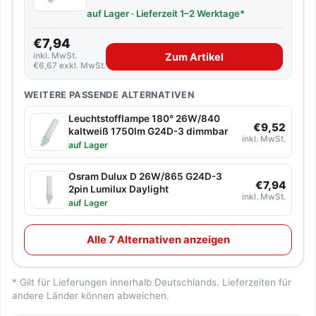
auf Lager · Lieferzeit 1–2 Werktage*
€7,94
inkl. MwSt.
Zum Artikel
€6,67 exkl. MwSt.
WEITERE PASSENDE ALTERNATIVEN
Leuchtstofflampe 180° 26W/840
€9,52
kaltweiß 1750lm G24D-3 dimmbar
inkl. MwSt.
auf Lager
Osram Dulux D 26W/865 G24D-3
€7,94
2pin Lumilux Daylight
inkl. MwSt.
auf Lager
Alle 7 Alternativen anzeigen
* Gilt für Lieferungen innerhalb Deutschlands. Lieferzeiten für
andere Länder können abweichen.