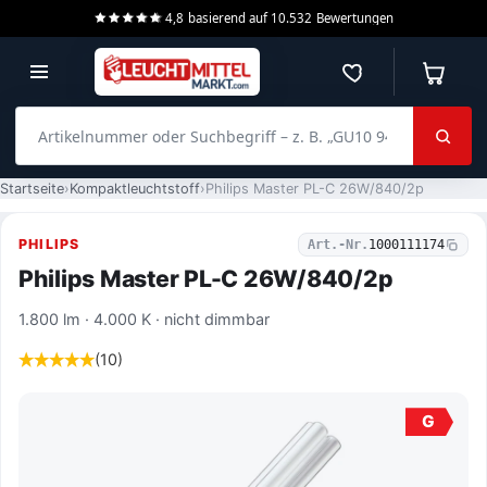
4,8
basierend auf
10.532
Bewertungen
Merkzettel
Warenko
Artikelnummer oder Suchbegriff – z. B. „GU10 940 dimmbar“
Startseite
Kompaktleuchtstoff
Philips Master PL-C 26W/840/2p
PHILIPS
Art.-Nr.
1000111174
Philips Master PL-C 26W/840/2p
1.800 lm · 4.000 K · nicht dimmbar
(10)
G