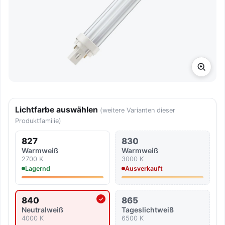
Lichtfarbe auswählen
(weitere Varianten dieser
Produktfamilie)
827
830
Warmweiß
Warmweiß
2700 K
3000 K
Lagernd
Ausverkauft
840
865
Aktuell ausgewählte Lichtfarbe
Neutralweiß
Tageslicht­weiß
4000 K
6500 K