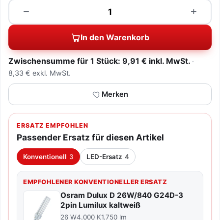
Menge
−
+
In den Warenkorb
Zwischensumme für 1 Stück: 9,91 € inkl. MwSt.
8,33 € exkl. MwSt.
Merken
ERSATZ EMPFOHLEN
Passender Ersatz für diesen Artikel
Konventionell
3
LED-Ersatz
4
EMPFOHLENER KONVENTIONELLER ERSATZ
Osram Dulux D 26W/840 G24D-3
2pin Lumilux kaltweiß
26 W
4.000 K
1.750 lm