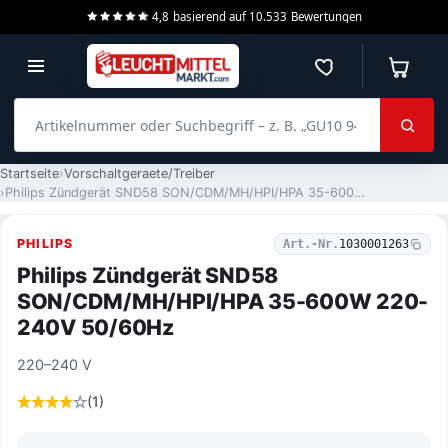
4,8
basierend auf
10.533
Bewertungen
Merkzettel
Warenko
Artikelnummer oder Suchbegriff – z. B. „GU10 940 dimmbar“
Startseite
Vorschaltgeraete/Treiber
Philips Zündgerät SND58 SON/CDM/MH/HPI/HPA 35-600W 220-240V 50/60Hz
PHILIPS
Art.-Nr.
1030001263
Philips Zündgerät SND58
SON/CDM/MH/HPI/HPA 35-600W 220-
240V 50/60Hz
220–240 V
(1)