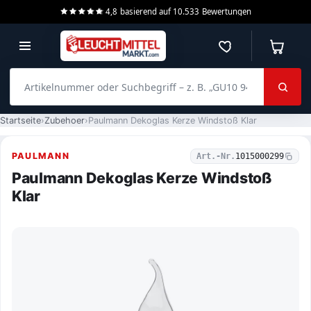
4,8
basierend auf
10.533
Bewertungen
Merkzettel
Warenko
Artikelnummer oder Suchbegriff – z. B. „GU10 940 dimmbar“
Startseite
Zubehoer
Paulmann Dekoglas Kerze Windstoß Klar
PAULMANN
Art.-Nr.
1015000299
Paulmann Dekoglas Kerze Windstoß
Klar