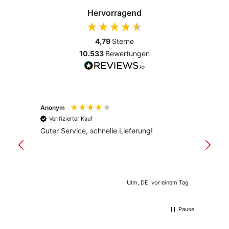
Hervorragend
4,79
Sterne
10.533
Bewertungen
Anonym
Anony
Verifizierter Kauf
Verif
Guter Service, schnelle Lieferung!
freund
versan
Ulm, DE, vor einem Tag
Pause