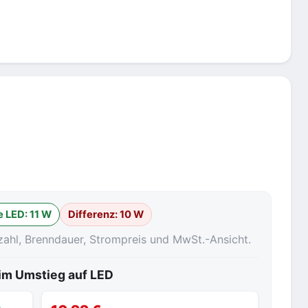
 LED:
11 W
Differenz:
10 W
zahl, Brenndauer, Strompreis und MwSt.-Ansicht.
eim Umstieg auf LED
₂