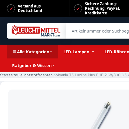
Sichere Zahlung:
Versand aus
Rechnung, PayPal,
Deutschland
Kreditkarte
Artikelnummer oder Suchbegrif
Sylvania T5 Luxline Plus FHE 21W/830 G5 warmweiß Deluxe
Alle Kategorien
LED-Lampen
LED-Röhre
Ratgeber & Wissen
Startseite
Leuchtstoffroehren
Sylvania T5 Luxline Plus FHE 21W/830 G5