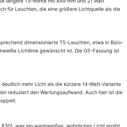
ese längere T5-Röhre mit 849 mm und 21 Watt
ch für Leuchten, die eine größere Lichtquelle als die
sprechend dimensionierte T5-Leuchten, etwa in Büro-
weiße Lichtlinie gewünscht ist. Die G5-Fassung ist
 deutlich mehr Licht als die kürzere 14-Watt-Variante
en reduziert den Wartungsaufwand. Auch hier ist die
oppelt.
 830), was ein warmweißes, wohnliches Licht ergibt.