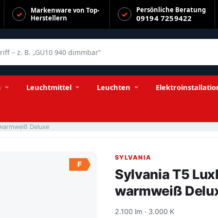
Persönliche Beratung
Markenware von Top-
09194 7259422
Herstellern
f – z. B. „GU10 940 dimmbar“
n
Leuchtmittel
Leuchten
Elektroinstallatio
 warmweiß Deluxe
SYLVANIA
F
Sylvania T5 Lux
warmweiß Delu
2.100 lm · 3.000 K