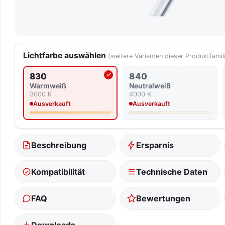
Lichtfarbe auswählen
(weitere Varianten dieser Produktfamil
830
840
Aktuell ausgewählte Lichtfarbe
Warmweiß
Neutralweiß
3000 K
4000 K
Ausverkauft
Ausverkauft
Beschreibung
Ersparnis
Kompatibilität
Technische Daten
FAQ
Bewertungen
Downloads