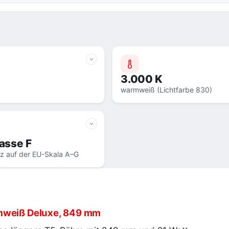
3.000 K
warmweiß (Lichtfarbe 830)
asse F
nz auf der EU-Skala A–G
rmweiß Deluxe, 849 mm