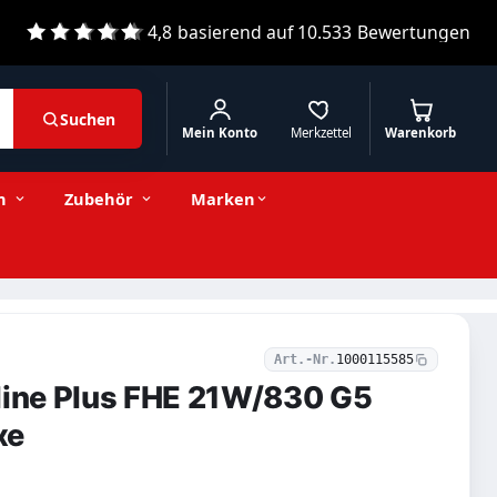
4,8
basierend auf
10.533
Bewertungen
Suchen
Mein Konto
Merkzettel
Warenkorb
Zum Kaufbereich
n
Zubehör
Marken
Art.-Nr.
1000115585
line Plus FHE 21W/830 G5
xe