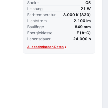
Sockel
G5
Leistung
21 W
Farbtemperatur
3.000 K (830)
Lichtstrom
2.100 lm
Baulänge
849 mm
Energieklasse
F (A–G)
Lebensdauer
24.000 h
Alle technischen Daten