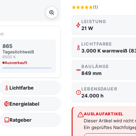
(1)
LEISTUNG
21 W
ie)
LICHTFARBE
865
3.000 K warmweiß (8
Tageslicht­weiß
6500 K
Ausverkauft
BAULÄNGE
849 mm
Lichtfarbe
LEBENSDAUER
24.000 h
Energielabel
AUSLAUFARTIKEL
Ratgeber
Dieser Artikel wird nicht 
Ein geprüftes Nachfolgep