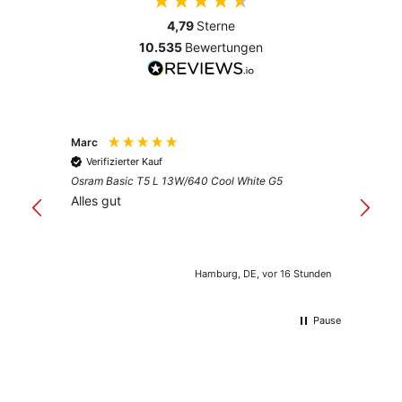
4,79
Sterne
10.535
Bewertungen
Marc
Anony
Verifizierter Kauf
Verif
Osram Basic T5 L 13W/640 Cool White G5
Guter 
Alles gut
Hamburg, DE, vor 16 Stunden
Pause