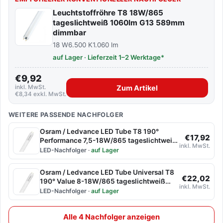
Leuchtstoffröhre T8 18W/865
tageslichtweiß 1060lm G13 589mm
dimmbar
18 W
6.500 K
1.060 lm
auf Lager · Lieferzeit 1–2 Werktage*
€9,92
inkl. MwSt.
Zum Artikel
€8,34 exkl. MwSt.
WEITERE PASSENDE NACHFOLGER
Osram / Ledvance LED Tube T8 190°
€17,92
Performance 7,5-18W/865 tageslichtweiß
inkl. MwSt.
1100lm G13 EVG V 600mm
LED-Nachfolger
·
auf Lager
Osram / Ledvance LED Tube Universal T8
€22,02
190° Value 8-18W/865 tageslichtweiß
inkl. MwSt.
900lm G13 EVG KVG AC 220-240V 600mm
LED-Nachfolger
·
auf Lager
Alle 4 Nachfolger anzeigen