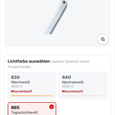
Lichtfarbe auswählen
(weitere Varianten dieser
Produktfamilie)
830
840
Warmweiß
Neutralweiß
3000 K
4000 K
Ausverkauft
Ausverkauft
865
Aktuell ausgewählte Lichtfarbe
Tageslicht­weiß