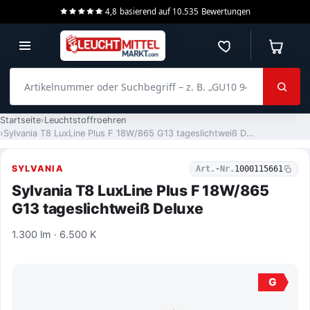
4,8
basierend auf
10.535
Bewertungen
Merkzettel
Warenko
Artikelnummer oder Suchbegriff – z. B. „GU10 940 dimmbar“
Startseite
Leuchtstoffroehren
Sylvania T8 LuxLine Plus F 18W/865 G13 tageslichtweiß Deluxe
SYLVANIA
Art.-Nr.
1000115661
Sylvania T8 LuxLine Plus F 18W/865
G13 tageslichtweiß Deluxe
1.300 lm · 6.500 K
G