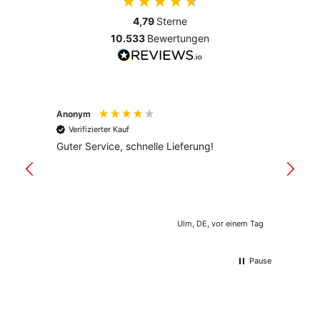
4,79
Sterne
10.533
Bewertungen
Anonym
Anony
Verifizierter Kauf
Verif
Guter Service, schnelle Lieferung!
freund
versan
Ulm, DE, vor einem Tag
Pause