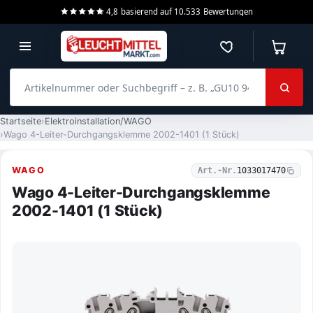
4,8
basierend auf
10.533
Bewertungen
Merkzettel
Warenko
Artikelnummer oder Suchbegriff – z. B. „GU10 940 dimmbar“
Startseite
Elektroinstallation/WAGO
Wago 4-Leiter-Durchgangsklemme 2002-1401 (1 Stück)
WAGO
Art.-Nr.
1033017470
Wago 4-Leiter-Durchgangsklemme
2002-1401 (1 Stück)