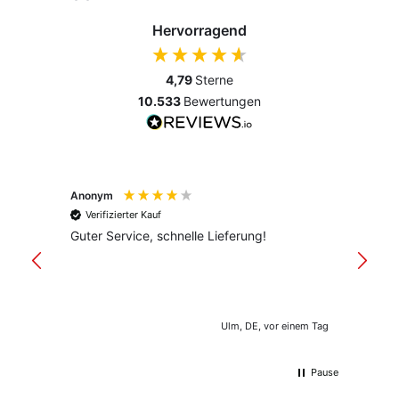
Hervorragend
4,79
Sterne
10.533
Bewertungen
Anonym
Anony
Verifizierter Kauf
Verif
Guter Service, schnelle Lieferung!
freund
versan
Ulm, DE, vor einem Tag
Pause