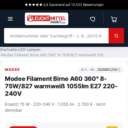
4,8
basierend auf
10.533
Bewertungen
Merkzettel
Warenko
Artikelnummer oder Suchbegriff – z. B. „GU10 940 dimmbar“
Startseite
LED-Lampen
Modee Filament Birne A60 360° 8-75W/827 warmweiß 1055lm E27 220-240V
MODEE
Art.-Nr.
1020001256
Modee Filament Birne A60 360° 8-
75W/827 warmweiß 1055lm E27 220-
240V
Ersetzt 75 W · 220-240 V · 1.055 lm · 2.700 K · nicht
dimmbar