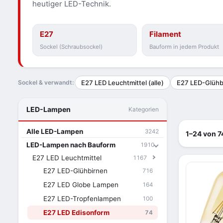
heutiger LED-Technik.
E27
Filament
Sockel (Schraubsockel)
Bauform in jedem Produkt
Sockel & verwandt:
E27 LED Leuchtmittel (alle)
E27 LED-Glühb
LED-Lampen
Kategorien
Alle LED-Lampen
3242
1–24 von 7
LED-Lampen nach Bauform
1910
E27 LED Leuchtmittel
1167
E27 LED-Glühbirnen
716
E27 LED Globe Lampen
164
E27 LED-Tropfenlampen
100
E27 LED Edisonform
74