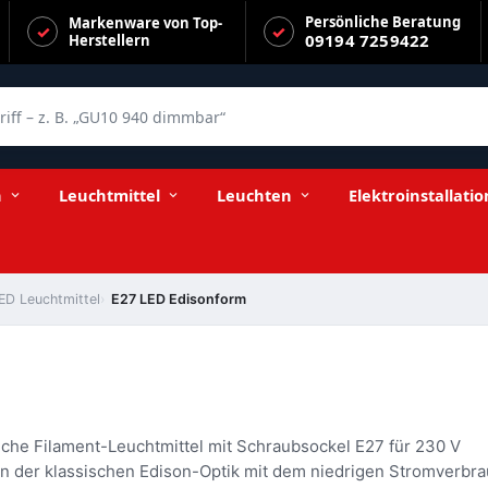
Persönliche Beratung
Markenware von Top-
09194 7259422
Herstellern
f – z. B. „GU10 940 dimmbar“
n
Leuchtmittel
Leuchten
Elektroinstallatio
ED Leuchtmittel
E27 LED Edisonform
iche Filament-Leuchtmittel mit Schraubsockel E27 für 230 V
n der klassischen Edison-Optik mit dem niedrigen Stromverbr