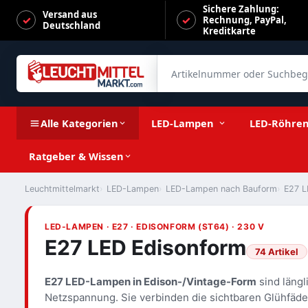
Sichere Zahlung:
Versand aus
Rechnung, PayPal,
Deutschland
Kreditkarte
Artikelnummer oder Suchbegrif
Alle Kategorien
LED-Lampen
LED-Röhre
Ratgeber & Wissen
Leuchtmittelmarkt
LED-Lampen
LED-Lampen nach Bauform
E27 L
LED-LAMPEN · E27 · EDISONFORM (ST64) · 230 V
E27 LED Edisonform
74 Artikel
E27 LED-Lampen in Edison-/Vintage-Form
sind längl
Netzspannung. Sie verbinden die sichtbaren Glühfäde