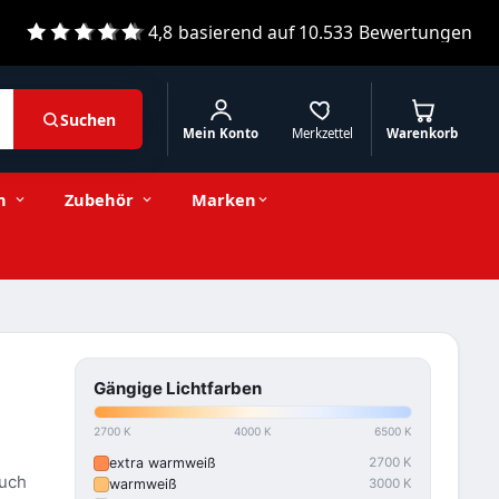
4,8
basierend auf
10.533
Bewertungen
Suchen
Mein Konto
Merkzettel
Warenkorb
n
Zubehör
Marken
Gängige Lichtfarben
2700 K
4000 K
6500 K
extra warmweiß
2700 K
auch
warmweiß
3000 K