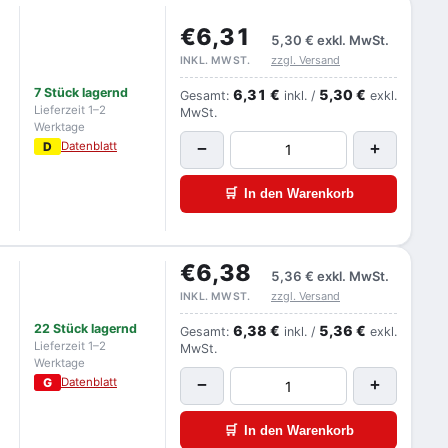
€6,31
5,30 €
exkl. MwSt.
zzgl. Versand
INKL. MWST.
7 Stück lagernd
6,31 €
5,30 €
Gesamt:
inkl. /
exkl.
Lieferzeit 1–2
MwSt.
Werktage
D
Datenblatt
−
+
🛒
In den Warenkorb
€6,38
5,36 €
exkl. MwSt.
zzgl. Versand
INKL. MWST.
22 Stück lagernd
6,38 €
5,36 €
Gesamt:
inkl. /
exkl.
Lieferzeit 1–2
MwSt.
Werktage
G
Datenblatt
−
+
🛒
In den Warenkorb