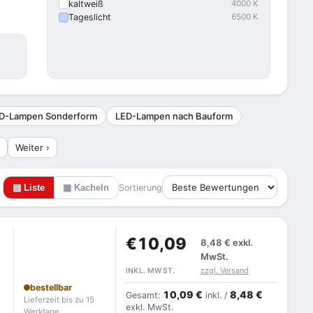
kaltweiß
4000 K
Tageslicht
6500 K
D-Lampen Sonderform
LED-Lampen nach Bauform
Weiter ›
▤ Liste
▦ Kacheln
Sortierung
€10,09
8,48 €
exkl.
MwSt.
zzgl. Versand
INKL. MWST.
bestellbar
10,09 €
8,48 €
Gesamt:
inkl. /
Lieferzeit bis zu 15
exkl. MwSt.
Werktage