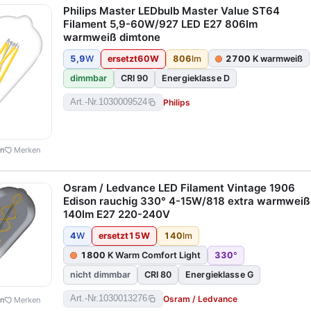
Philips Master LEDbulb Master Value ST64
Filament 5,9-60W/927 LED E27 806lm
warmweiß dimtone
5,9
W
ersetzt
60
W
806
lm
2700
K warmweiß
dimmbar
CRI 90
Energieklasse D
Philips
Art.-Nr.
1030009524
en
Merken
Osram / Ledvance LED Filament Vintage 1906
Edison rauchig 330° 4-15W/818 extra warmweiß
140lm E27 220-240V
4
W
ersetzt
15
W
140
lm
1800
K Warm Comfort Light
330
°
nicht dimmbar
CRI 80
Energieklasse G
Osram / Ledvance
Art.-Nr.
1030013276
en
Merken