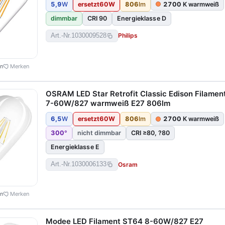
5,9
W
ersetzt
60
W
806
lm
2700
K warmweiß
dimmbar
CRI 90
Energieklasse D
Philips
Art.-Nr.
1030009528
en
Merken
OSRAM LED Star Retrofit Classic Edison Filamen
7-60W/827 warmweiß E27 806lm
6,5
W
ersetzt
60
W
806
lm
2700
K warmweiß
300
°
nicht dimmbar
CRI ≥80, ?80
Energieklasse E
Osram
Art.-Nr.
1030006133
en
Merken
Modee LED Filament ST64 8-60W/827 E27