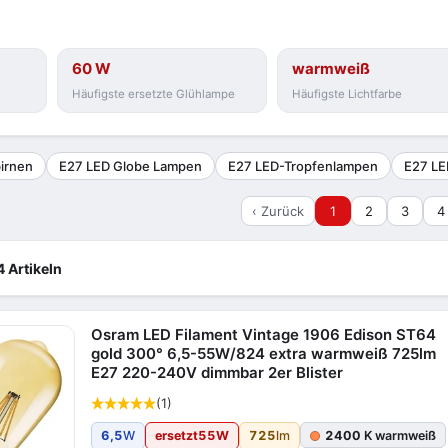
60 W
warmweiß
Häufigste ersetzte Glühlampe
Häufigste Lichtfarbe
irnen
E27 LED Globe Lampen
E27 LED-Tropfenlampen
E27 LE
‹ Zurück
1
2
3
4
4 Artikeln
Osram LED Filament Vintage 1906 Edison ST64
gold 300° 6,5-55W/824 extra warmweiß 725lm
E27 220-240V dimmbar 2er Blister
(1)
6,5
W
ersetzt
55
W
725
lm
2400
K warmweiß