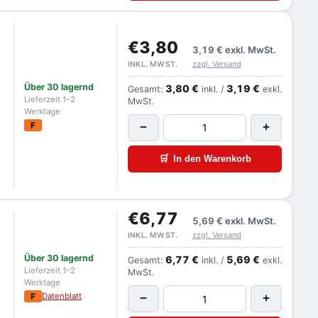
€3,80
3,19 €
exkl. MwSt.
zzgl. Versand
INKL. MWST.
Über 30 lagernd
3,80 €
3,19 €
Gesamt:
inkl. /
exkl.
Lieferzeit 1–2
MwSt.
Werktage
F
−
+
🛒
In den Warenkorb
€6,77
5,69 €
exkl. MwSt.
zzgl. Versand
INKL. MWST.
Über 30 lagernd
6,77 €
5,69 €
Gesamt:
inkl. /
exkl.
Lieferzeit 1–2
MwSt.
Werktage
F
Datenblatt
−
+