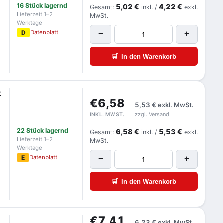
16 Stück lagernd
5,02 €
4,22 €
Gesamt:
inkl. /
exkl.
Lieferzeit 1–2
MwSt.
Werktage
D
Datenblatt
−
+
🛒
In den Warenkorb
t
€6,58
5,53 €
exkl. MwSt.
zzgl. Versand
INKL. MWST.
22 Stück lagernd
6,58 €
5,53 €
Gesamt:
inkl. /
exkl.
Lieferzeit 1–2
MwSt.
Werktage
E
Datenblatt
−
+
🛒
In den Warenkorb
€7,41
6,23 €
exkl. MwSt.