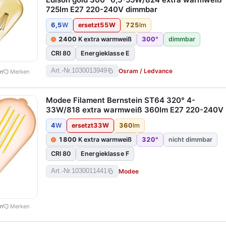
725lm E27 220-240V dimmbar
6,5
W
ersetzt
55
W
725
lm
2400
K extra warmweiß
300
°
dimmbar
CRI 80
Energieklasse E
Osram / Ledvance
Art.-Nr.
1030013949
en
Merken
Modee Filament Bernstein ST64 320° 4-
33W/818 extra warmweiß 360lm E27 220-240V
4
W
ersetzt
33
W
360
lm
1800
K extra warmweiß
320
°
nicht dimmbar
CRI 80
Energieklasse F
Modee
Art.-Nr.
1030011441
en
Merken