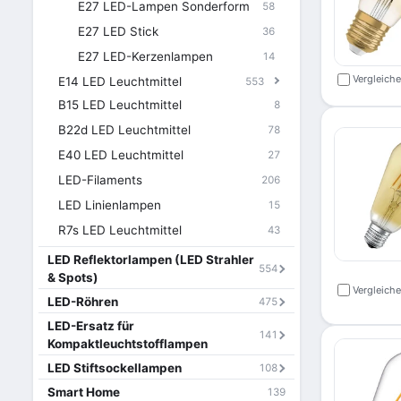
E27 LED-Lampen Sonderform
58
E27 LED Stick
36
E27 LED-Kerzenlampen
14
Vergleich
E14 LED Leuchtmittel
553
B15 LED Leuchtmittel
8
B22d LED Leuchtmittel
78
E40 LED Leuchtmittel
27
LED-Filaments
206
LED Linienlampen
15
R7s LED Leuchtmittel
43
LED Reflektorlampen (LED Strahler
554
& Spots)
Vergleich
LED-Röhren
475
LED-Ersatz für
141
Kompaktleuchtstofflampen
LED Stiftsockellampen
108
Smart Home
139