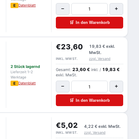
E
Datenblatt
−
+
🛒
In den Warenkorb
€23,60
19,83 €
exkl.
MwSt.
zzgl. Versand
INKL. MWST.
2 Stück lagernd
23,60 €
19,83 €
Gesamt:
inkl. /
Lieferzeit 1–2
exkl. MwSt.
Werktage
E
Datenblatt
−
+
🛒
In den Warenkorb
€5,02
4,22 €
exkl. MwSt.
zzgl. Versand
INKL. MWST.