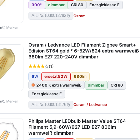
300
°
dimmbar
CRI 80
Energieklasse E
Osram
Art.-Nr.
1030012782
en
Merken
Osram / Ledvance LED Filament Zigbee Smart+
Edision ST64 gold ° 6-52W/824 extra warmweiß
680lm E27 220-240V dimmbar
(1)
6
W
ersetzt
52
W
680
lm
2400
K extra warmweiß
dimmbar
CRI 80
Energieklasse E
en
Merken
Osram / Ledvance
Art.-Nr.
1030013176
Philips Master LEDbulb Master Value ST64
Filament 5,9-60W/927 LED E27 806lm
warmweiß dimmbar