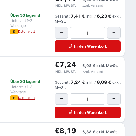
zzgl. Versand
INKL. MWST.
Über 30 lagernd
7,41 €
6,23 €
Gesamt:
inkl. /
exkl.
Lieferzeit 1–2
MwSt.
Werktage
E
Datenblatt
−
+
🛒
In den Warenkorb
€7,24
6,08 €
exkl. MwSt.
zzgl. Versand
INKL. MWST.
Über 30 lagernd
7,24 €
6,08 €
Gesamt:
inkl. /
exkl.
Lieferzeit 1–2
MwSt.
Werktage
E
Datenblatt
−
+
🛒
In den Warenkorb
€8,19
6,88 €
exkl. MwSt.