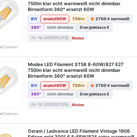
750lm klar echt warmweiß nicht dimmbar
Birnenform 360° ersetzt 60W
8
W
ersetzt
60
W
750
lm
2700
K warmweiß
360
°
nicht dimmbar
Energieklasse E
Modee
Art.-Nr.
1030000120
en
Merken
Modee LED Filament ST58 8-60W/827 E27
750lm klar echt warmweiß nicht dimmbar
Birnenform 360° ersetzt 60W
8
W
ersetzt
60
W
750
lm
2700
K warmweiß
360
°
nicht dimmbar
Energieklasse E
Modee
Art.-Nr.
1030000119
en
Merken
Osram / Ledvance LED Filament Vintage 1906
Edison gold 300° 6,5-55W/824 extra warmweiß