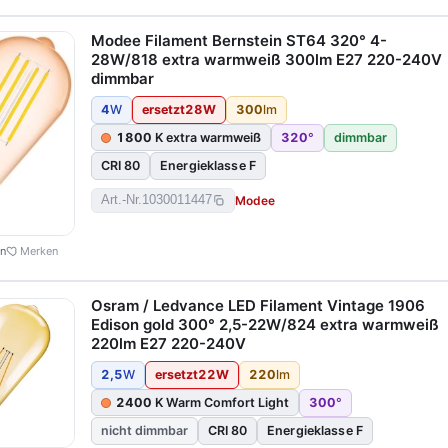
Modee Filament Bernstein ST64 320° 4-
28W/818 extra warmweiß 300lm E27 220-240V
dimmbar
4
W
ersetzt
28
W
300
lm
1800
K extra warmweiß
320
°
dimmbar
CRI 80
Energieklasse F
Modee
Art.-Nr.
1030011447
en
Merken
Osram / Ledvance LED Filament Vintage 1906
Edison gold 300° 2,5-22W/824 extra warmweiß
220lm E27 220-240V
2,5
W
ersetzt
22
W
220
lm
2400
K Warm Comfort Light
300
°
nicht dimmbar
CRI 80
Energieklasse F