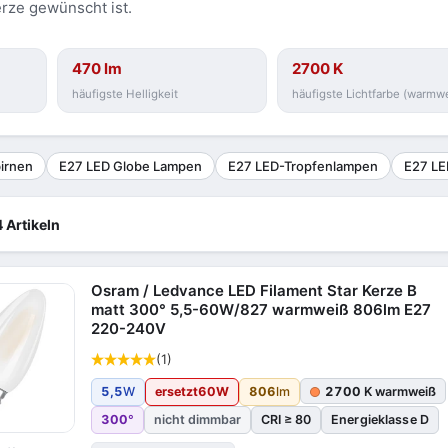
rze gewünscht ist.
470 lm
2700 K
häufigste Helligkeit
häufigste Lichtfarbe (warmw
irnen
E27 LED Globe Lampen
E27 LED-Tropfenlampen
E27 LE
 Artikeln
Osram / Ledvance LED Filament Star Kerze B
matt 300° 5,5-60W/827 warmweiß 806lm E27
220-240V
(1)
5,5
W
ersetzt
60
W
806
lm
2700
K warmweiß
300
°
nicht dimmbar
CRI ≥ 80
Energieklasse D