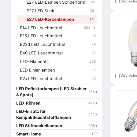
Vergleich
E27 LED-Lampen Sonderform
58
E27 LED Stick
36
E27 LED-Kerzenlampen
14
E14 LED Leuchtmittel
553
B15 LED Leuchtmittel
8
B22d LED Leuchtmittel
78
E40 LED Leuchtmittel
27
LED-Filaments
206
LED Linienlampen
15
Vergleich
R7s LED Leuchtmittel
43
LED Reflektorlampen (LED Strahler
554
& Spots)
LED-Röhren
475
LED-Ersatz für
141
Kompaktleuchtstofflampen
LED Stiftsockellampen
108
Smart Home
139