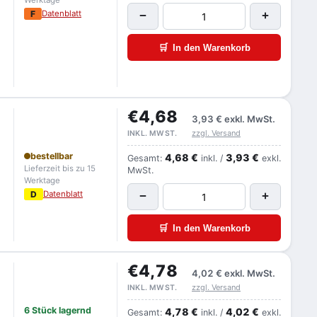
Werktage
F
Datenblatt
−
+
🛒
In den Warenkorb
€4,68
3,93 €
exkl. MwSt.
zzgl. Versand
INKL. MWST.
bestellbar
4,68 €
3,93 €
Gesamt:
inkl. /
exkl.
Lieferzeit bis zu 15
MwSt.
Werktage
D
Datenblatt
−
+
🛒
In den Warenkorb
€4,78
4,02 €
exkl. MwSt.
zzgl. Versand
INKL. MWST.
6 Stück lagernd
4,78 €
4,02 €
Gesamt:
inkl. /
exkl.