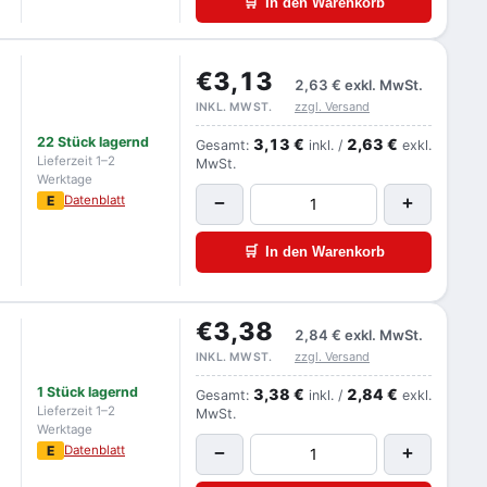
🛒
In den Warenkorb
€3,13
2,63 €
exkl. MwSt.
zzgl. Versand
INKL. MWST.
22 Stück lagernd
3,13 €
2,63 €
Gesamt:
inkl. /
exkl.
Lieferzeit 1–2
MwSt.
Werktage
E
Datenblatt
−
+
🛒
In den Warenkorb
€3,38
2,84 €
exkl. MwSt.
zzgl. Versand
INKL. MWST.
1 Stück lagernd
3,38 €
2,84 €
Gesamt:
inkl. /
exkl.
Lieferzeit 1–2
MwSt.
Werktage
E
Datenblatt
−
+