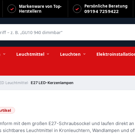
Persönliche Beratung
Markenware von Top-
09194 7259422
Herstellern
f – z. B. „GU10 940 dimmbar“
n
Leuchtmittel
Leuchten
Elektroinstallatio
ED Leuchtmittel
E27 LED-Kerzenlampen
rtikel
nform mit dem großen E27-Schraubsockel und laufen direkt an
als sichtbares Leuchtmittel in Kronleuchtern, Wandlampen und o