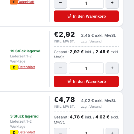
F
Datenblatt
−
+
🛒
In den Warenkorb
€2,92
2,45 €
exkl. MwSt.
zzgl. Versand
INKL. MWST.
19 Stück lagernd
2,92 €
2,45 €
Gesamt:
inkl. /
exkl.
Lieferzeit 1–2
MwSt.
Werktage
D
Datenblatt
−
+
🛒
In den Warenkorb
€4,78
4,02 €
exkl. MwSt.
zzgl. Versand
INKL. MWST.
3 Stück lagernd
4,78 €
4,02 €
Gesamt:
inkl. /
exkl.
Lieferzeit 1–2
MwSt.
Werktage
D
Datenblatt
−
+