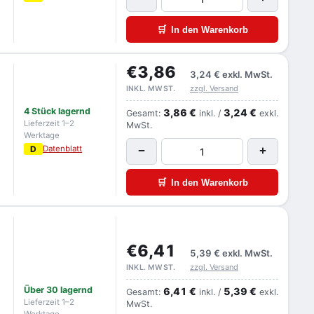
🛒
In den Warenkorb
€3,86
3,24 €
exkl. MwSt.
zzgl. Versand
INKL. MWST.
4 Stück lagernd
3,86 €
3,24 €
Gesamt:
inkl. /
exkl.
Lieferzeit 1–2
MwSt.
Werktage
D
Datenblatt
−
+
🛒
In den Warenkorb
€6,41
5,39 €
exkl. MwSt.
zzgl. Versand
INKL. MWST.
Über 30 lagernd
6,41 €
5,39 €
Gesamt:
inkl. /
exkl.
Lieferzeit 1–2
MwSt.