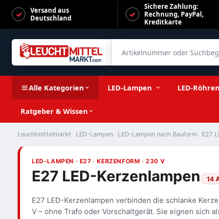
Sichere Zahlung:
Versand aus
Rechnung, PayPal,
Deutschland
Kreditkarte
Artikelnummer oder Suchbegrif
Alle Kategorien
LED-Lampen
LED-Röhre
Ratgeber & Wissen
Leuchtmittelmarkt
LED-Lampen
LED-Lampen nach Bauform
E27 L
LED-LAMPEN · E27 · KERZENFORM · 230 V
E27 LED-Kerzenlampen
14 A
E27 LED-Kerzenlampen verbinden die schlanke Kerze
V – ohne Trafo oder Vorschaltgerät. Sie eignen sich 