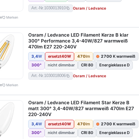
Osram / Ledvance
Art.-Nr.
1030013910
en
Merken
Osram / Ledvance LED Filament Kerze B klar
300° Performance 3,4-40W/827 warmweiß
470lm E27 220-240V
3,4
W
ersetzt
40
W
470
lm
2700
K warmweiß
300
°
nicht dimmbar
CRI 80
Energieklasse D
Osram / Ledvance
Art.-Nr.
1030018006
en
Merken
Osram / Ledvance LED Filament Star Kerze B
matt 300° 3,4-40W/827 warmweiß 470lm E27
220-240V
3,4
W
ersetzt
40
W
470
lm
2700
K warmweiß
300
°
nicht dimmbar
CRI 80
Energieklasse D