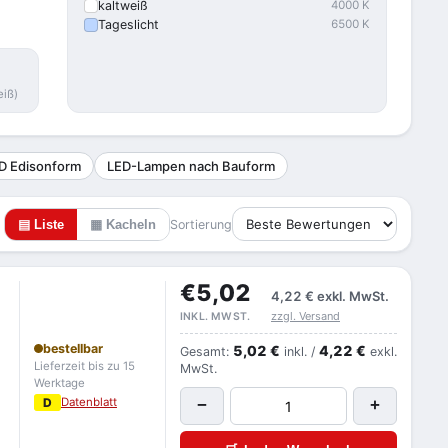
kaltweiß
4000 K
Tageslicht
6500 K
eiß)
D Edisonform
LED-Lampen nach Bauform
▤ Liste
▦ Kacheln
Sortierung
€5,02
4,22 €
exkl. MwSt.
zzgl. Versand
INKL. MWST.
bestellbar
5,02 €
4,22 €
Gesamt:
inkl. /
exkl.
Lieferzeit bis zu 15
MwSt.
Werktage
D
Datenblatt
−
+