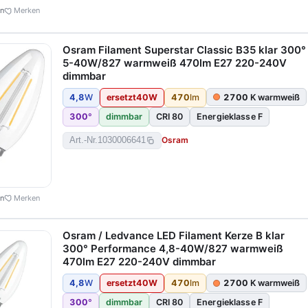
en
Merken
Osram Filament Superstar Classic B35 klar 300°
5-40W/827 warmweiß 470lm E27 220-240V
dimmbar
4,8
W
ersetzt
40
W
470
lm
2700
K warmweiß
300
°
dimmbar
CRI 80
Energieklasse F
Osram
Art.-Nr.
1030006641
en
Merken
Osram / Ledvance LED Filament Kerze B klar
300° Performance 4,8-40W/827 warmweiß
470lm E27 220-240V dimmbar
4,8
W
ersetzt
40
W
470
lm
2700
K warmweiß
300
°
dimmbar
CRI 80
Energieklasse F