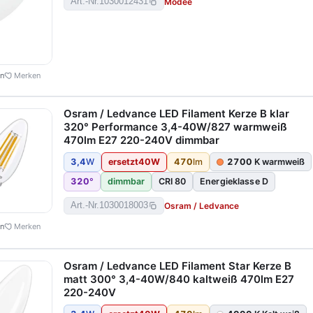
Modee
Art.-Nr.
1030012431
en
Merken
Osram / Ledvance LED Filament Kerze B klar
320° Performance 3,4-40W/827 warmweiß
470lm E27 220-240V dimmbar
3,4
W
ersetzt
40
W
470
lm
2700
K warmweiß
320
°
dimmbar
CRI 80
Energieklasse D
Osram / Ledvance
Art.-Nr.
1030018003
en
Merken
Osram / Ledvance LED Filament Star Kerze B
matt 300° 3,4-40W/840 kaltweiß 470lm E27
220-240V