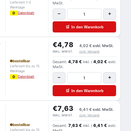
Lieferzeit 1–2
MwSt.
Werktage
D
Datenblatt
−
+
🛒
In den Warenkorb
€4,78
r
4,02 €
exkl. MwSt.
zzgl. Versand
INKL. MWST.
bestellbar
4,78 €
4,02 €
Gesamt:
inkl. /
exkl.
Lieferzeit bis zu 15
MwSt.
Werktage
D
Datenblatt
−
+
🛒
In den Warenkorb
€7,63
6,41 €
exkl. MwSt.
zzgl. Versand
INKL. MWST.
bestellbar
7,63 €
6,41 €
Gesamt:
inkl. /
exkl.
Lieferzeit bis zu 15
MwSt.