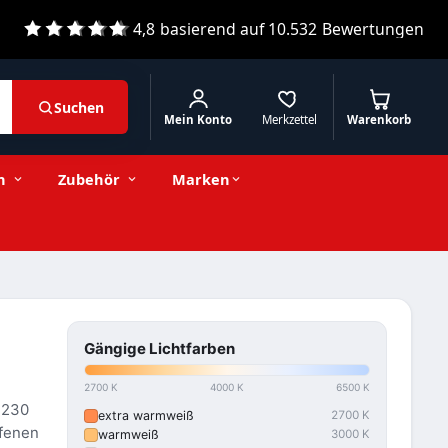
4,8
basierend auf
10.532
Bewertungen
Suchen
Mein Konto
Merkzettel
Warenkorb
n
Zubehör
Marken
Gängige Lichtfarben
2700 K
4000 K
6500 K
 230
extra warmweiß
2700 K
ffenen
warmweiß
3000 K