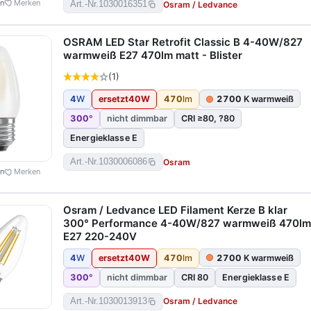
en
Merken
Osram / Ledvance
Art.-Nr.
1030016351
OSRAM LED Star Retrofit Classic B 4-40W/827
warmweiß E27 470lm matt - Blister
(1)
4
W
ersetzt
40
W
470
lm
2700
K warmweiß
300
°
nicht dimmbar
CRI ≥80, ?80
Energieklasse E
Osram
Art.-Nr.
1030006086
en
Merken
Osram / Ledvance LED Filament Kerze B klar
300° Performance 4-40W/827 warmweiß 470lm
E27 220-240V
4
W
ersetzt
40
W
470
lm
2700
K warmweiß
300
°
nicht dimmbar
CRI 80
Energieklasse E
Osram / Ledvance
Art.-Nr.
1030013913