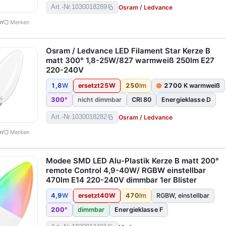
Osram / Ledvance
Art.-Nr.
1030018289
en
Merken
Osram / Ledvance LED Filament Star Kerze B
matt 300° 1,8-25W/827 warmweiß 250lm E27
220-240V
1,8
W
ersetzt
25
W
250
lm
2700
K warmweiß
300
°
nicht dimmbar
CRI 80
Energieklasse D
Osram / Ledvance
Art.-Nr.
1030018282
en
Merken
Modee SMD LED Alu-Plastik Kerze B matt 200°
remote Control 4,9-40W/ RGBW einstellbar
470lm E14 220-240V dimmbar 1er Blister
4,9
W
ersetzt
40
W
470
lm
RGBW, einstellbar
200
°
dimmbar
Energieklasse F