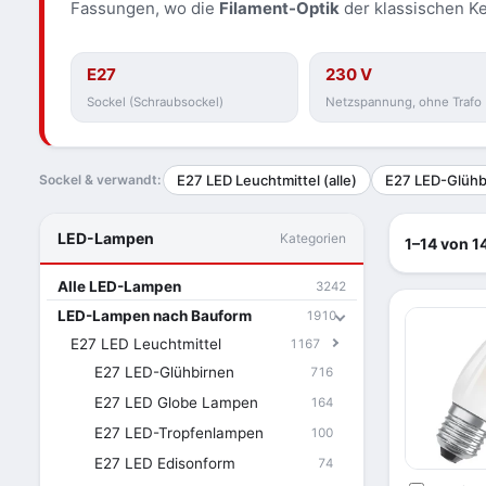
Fassungen, wo die
Filament-Optik
der klassischen Ke
E27
230 V
Sockel (Schraubsockel)
Netzspannung, ohne Trafo
Sockel & verwandt:
E27 LED Leuchtmittel (alle)
E27 LED-Glühb
LED-Lampen
Kategorien
1–14 von 14
Alle LED-Lampen
3242
LED-Lampen nach Bauform
1910
E27 LED Leuchtmittel
1167
E27 LED-Glühbirnen
716
E27 LED Globe Lampen
164
E27 LED-Tropfenlampen
100
E27 LED Edisonform
74