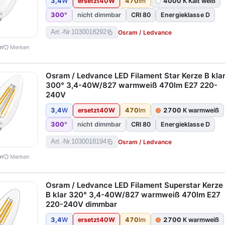
3,4
W
ersetzt
40
W
470
lm
4000
K Kalt weiß
300
°
nicht dimmbar
CRI 80
Energieklasse D
Osram / Ledvance
Art.-Nr.
1030018292
en
Merken
Osram / Ledvance LED Filament Star Kerze B kla
300° 3,4-40W/827 warmweiß 470lm E27 220-
240V
3,4
W
ersetzt
40
W
470
lm
2700
K warmweiß
300
°
nicht dimmbar
CRI 80
Energieklasse D
Osram / Ledvance
Art.-Nr.
1030018194
en
Merken
Osram / Ledvance LED Filament Superstar Kerze
B klar 320° 3,4-40W/827 warmweiß 470lm E27
220-240V dimmbar
3,4
W
ersetzt
40
W
470
lm
2700
K warmweiß