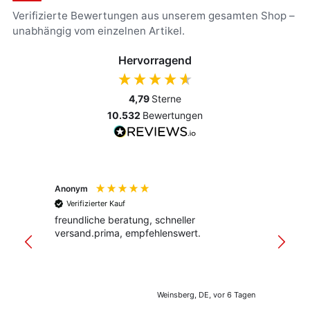
Verifizierte Bewertungen aus unserem gesamten Shop –
unabhängig vom einzelnen Artikel.
Hervorragend
4,79
Sterne
10.532
Bewertungen
Anonym
Anony
Verifizierter Kauf
Verif
freundliche beratung, schneller
Schnel
versand.prima, empfehlenswert.
Verpac
klar st
Weinsberg, DE, vor 6 Tagen