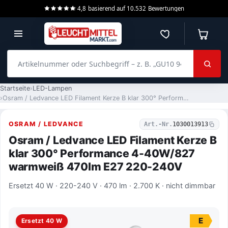
4,8
basierend auf
10.532
Bewertungen
Merkzettel
Warenko
Artikelnummer oder Suchbegriff – z. B. „GU10 940 dimmbar“
Startseite
LED-Lampen
Osram / Ledvance LED Filament Kerze B klar 300° Performance 4-40W/827 warmweiß 470lm E27 220-240V
OSRAM / LEDVANCE
Art.-Nr.
1030013913
Osram / Ledvance LED Filament Kerze B
klar 300° Performance 4-40W/827
warmweiß 470lm E27 220-240V
Ersetzt 40 W · 220-240 V · 470 lm · 2.700 K · nicht dimmbar
E
Ersetzt 40 W