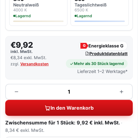
Neutralweiß
Tageslicht­weiß
4000 K
6500 K
Lagernd
Lagernd
€9,92
Energieklasse G
G
inkl. MwSt.
Produktdatenblatt
€8,34 exkl. MwSt.
Mehr als 30 Stück lagernd
zzgl.
Versandkosten
Lieferzeit 1–2 Werktage*
Menge
−
+
In den Warenkorb
Zwischensumme für 1 Stück: 9,92 € inkl. MwSt.
8,34 € exkl. MwSt.