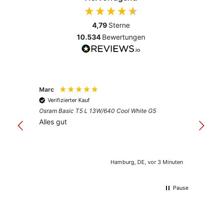
4,79
Sterne
10.534
Bewertungen
Marc
Anony
Verifizierter Kauf
Verif
Osram Basic T5 L 13W/640 Cool White G5
Guter 
Alles gut
Hamburg, DE, vor 3 Minuten
Pause