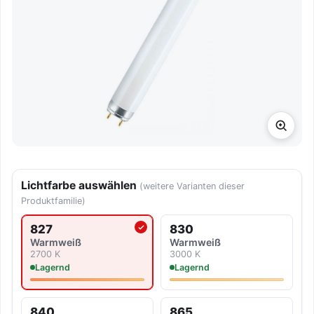
Lichtfarbe auswählen
(weitere Varianten dieser
Produktfamilie)
827
830
Aktuell ausgewählte Lichtfarbe
Warmweiß
Warmweiß
2700 K
3000 K
Lagernd
Lagernd
840
865