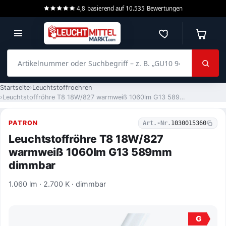
4,8
basierend auf
10.535
Bewertungen
Merkzettel
Warenko
Artikelnummer oder Suchbegriff – z. B. „GU10 940 dimmbar“
Startseite
Leuchtstoffroehren
Leuchtstoffröhre T8 18W/827 warmweiß 1060lm G13 589mm dimmbar
PATRON
Art.-Nr.
1030015360
Leuchtstoffröhre T8 18W/827
warmweiß 1060lm G13 589mm
dimmbar
1.060 lm · 2.700 K · dimmbar
G