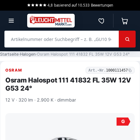
4,8
basierend auf
10.533
Bewertungen
Merkzettel
Warenko
Artikelnummer oder Suchbegriff – z. B. „GU10 940 dimmbar“
Startseite
Halogen
Osram Halospot 111 41832 FL 35W 12V G53 24°
OSRAM
Art.-Nr.
1000111457
Osram Halospot 111 41832 FL 35W 12V
G53 24°
12 V · 320 lm · 2.900 K · dimmbar
G