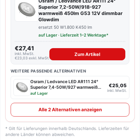
Osram / Ledvance LED AR111 24°
Superior 7,2-50W/918-927
warmweiß 450lm G53 12V dimmbar
Glowdim
ersetzt 50 W
1.800 K
450 lm
auf Lager · Lieferzeit 1–2 Werktage*
€27,41
inkl. MwSt.
Zum Artikel
€23,03 exkl. MwSt.
WEITERE PASSENDE ALTERNATIVEN
Osram / Ledvance LED AR111 24°
€25,05
Superior 7,4-50W/927 warmweiß
inkl. MwSt.
450lm G53 12V dimmbar
auf Lager
Alle 2 Alternativen anzeigen
* Gilt für Lieferungen innerhalb Deutschlands. Lieferzeiten für
andere Länder können abweichen.