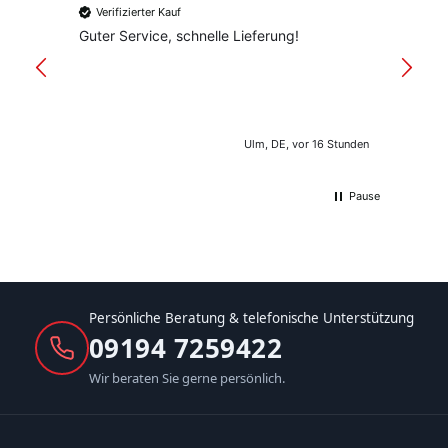
Verifizierter Kauf
Verif
Guter Service, schnelle Lieferung!
freund
versan
Ulm, DE, vor 16 Stunden
Pause
Persönliche Beratung & telefonische Unterstützung
09194 7259422
Wir beraten Sie gerne persönlich.