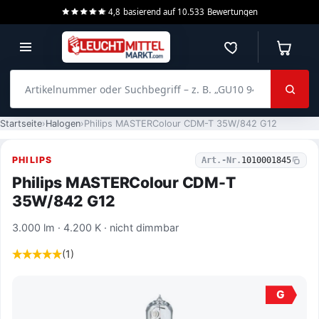
4,8
basierend auf
10.533
Bewertungen
Merkzettel
Warenko
Artikelnummer oder Suchbegriff – z. B. „GU10 940 dimmbar“
Startseite
Halogen
Philips MASTERColour CDM-T 35W/842 G12
PHILIPS
Art.-Nr.
1010001845
Philips MASTERColour CDM-T
35W/842 G12
3.000 lm · 4.200 K · nicht dimmbar
(1)
G