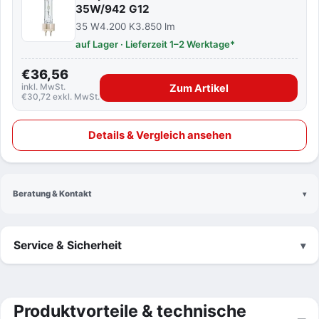
35W/942 G12
35 W
4.200 K
3.850 lm
auf Lager · Lieferzeit 1–2 Werktage*
€36,56
inkl. MwSt.
Zum Artikel
€30,72 exkl. MwSt.
Details & Vergleich ansehen
Beratung & Kontakt
Service & Sicherheit
Produktvorteile & technische