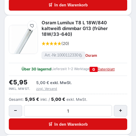
🛒
In den Warenkorb
Osram Lumilux T8 L 18W/840
Merken
kaltweiß dimmbar G13 (früher
18W/33-640)
(20)
Osram
Art.-Nr.
1000112330
Über 30 lagernd
Lieferzeit 1–2 Werktage
G
Datenblatt
€5,95
5,00 €
exkl. MwSt.
zzgl. Versand
INKL. MWST.
5,95 €
5,00 €
Gesamt:
inkl. /
exkl. MwSt.
−
+
🛒
In den Warenkorb