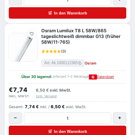
🛒
In den Warenkorb
Osram Lumilux T8 L 58W/865
Merken
tageslichtweiß dimmbar G13 (früher
58W/11-765)
(9)
Osram
Art.-Nr.
1000112365
Über 30 lagernd
Lieferzeit 1–2 Werktage
G
Datenblatt
€7,74
6,50 €
exkl. MwSt.
zzgl. Versand
INKL. MWST.
7,74 €
6,50 €
Gesamt:
inkl. /
exkl. MwSt.
−
+
🛒
In den Warenkorb