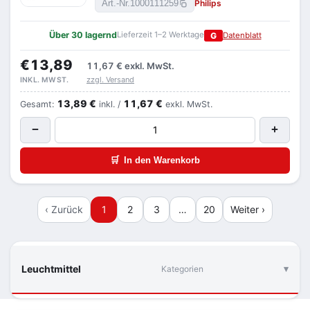
Philips
Art.-Nr.
1000111259
Über 30 lagernd
Lieferzeit 1–2 Werktage
G
Datenblatt
€13,89
11,67 €
exkl. MwSt.
zzgl. Versand
INKL. MWST.
13,89 €
11,67 €
Gesamt:
inkl. /
exkl. MwSt.
−
+
🛒
In den Warenkorb
‹ Zurück
1
2
3
…
20
Weiter ›
Leuchtmittel
Kategorien