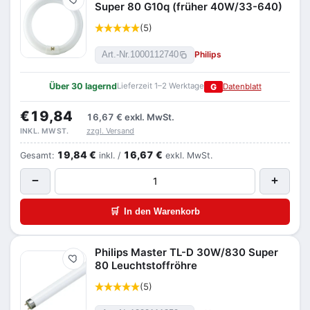
Merken
Super 80 G10q (früher 40W/33-640)
(5)
Philips
Art.-Nr.
1000112740
Über 30 lagernd
Lieferzeit 1–2 Werktage
G
Datenblatt
€19,84
16,67 €
exkl. MwSt.
zzgl. Versand
INKL. MWST.
19,84 €
16,67 €
Gesamt:
inkl. /
exkl. MwSt.
−
+
🛒
In den Warenkorb
Philips Master TL-D 30W/830 Super
Merken
80 Leuchtstoffröhre
(5)