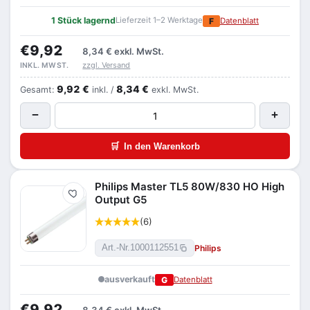
1 Stück lagernd
Lieferzeit 1–2 Werktage
F
Datenblatt
€9,92
8,34 €
exkl. MwSt.
zzgl. Versand
INKL. MWST.
9,92 €
8,34 €
Gesamt:
inkl. /
exkl. MwSt.
−
+
🛒
In den Warenkorb
Philips Master TL5 80W/830 HO High
Merken
Output G5
(6)
Philips
Art.-Nr.
1000112551
ausverkauft
G
Datenblatt
€9,92