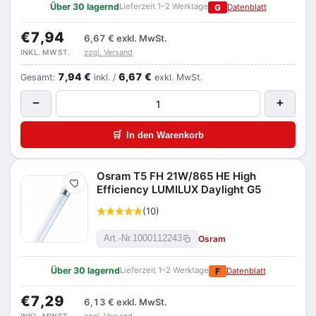
Über 30 lagernd
Lieferzeit 1–2 Werktage
G
Datenblatt
€7,94
6,67 €
exkl. MwSt.
zzgl. Versand
INKL. MWST.
7,94 €
6,67 €
Gesamt:
inkl. /
exkl. MwSt.
−
+
🛒
In den Warenkorb
Osram T5 FH 21W/865 HE High
Merken
Efficiency LUMILUX Daylight G5
(10)
Osram
Art.-Nr.
1000112243
Über 30 lagernd
Lieferzeit 1–2 Werktage
F
Datenblatt
€7,29
6,13 €
exkl. MwSt.