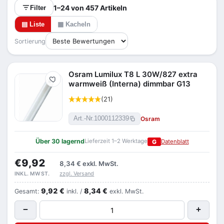
1–24 von 457 Artikeln
Filter
▤ Liste
▦ Kacheln
Sortierung
Osram Lumilux T8 L 30W/827 extra
Merken
warmweiß (Interna) dimmbar G13
(21)
Osram
Art.-Nr.
1000112339
Über 30 lagernd
Lieferzeit 1–2 Werktage
G
Datenblatt
€9,92
8,34 €
exkl. MwSt.
zzgl. Versand
INKL. MWST.
9,92 €
8,34 €
Gesamt:
inkl. /
exkl. MwSt.
−
+