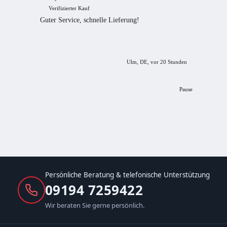
Verifizierter Kauf
Verif
Guter Service, schnelle Lieferung!
freundl
empfeh
Ulm, DE, vor 20 Stunden
Pause
Persönliche Beratung & telefonische Unterstützung
09194 7259422
Wir beraten Sie gerne persönlich.