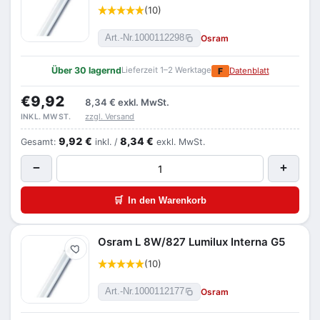
(10)
Osram
Art.-Nr.
1000112298
Über 30 lagernd
Lieferzeit 1–2 Werktage
F
Datenblatt
€9,92
8,34 €
exkl. MwSt.
zzgl. Versand
INKL. MWST.
9,92 €
8,34 €
Gesamt:
inkl. /
exkl. MwSt.
−
+
🛒
In den Warenkorb
Osram L 8W/827 Lumilux Interna G5
Merken
(10)
Osram
Art.-Nr.
1000112177