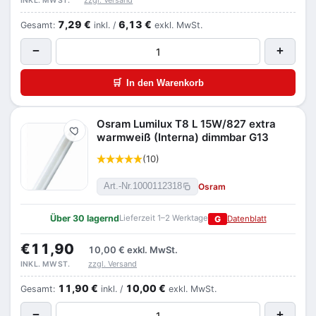
zzgl. Versand
INKL. MWST.
7,29 €
6,13 €
Gesamt:
inkl. /
exkl. MwSt.
−
+
🛒
In den Warenkorb
Osram Lumilux T8 L 15W/827 extra
Merken
warmweiß (Interna) dimmbar G13
(10)
Osram
Art.-Nr.
1000112318
Über 30 lagernd
Lieferzeit 1–2 Werktage
G
Datenblatt
€11,90
10,00 €
exkl. MwSt.
zzgl. Versand
INKL. MWST.
11,90 €
10,00 €
Gesamt:
inkl. /
exkl. MwSt.
−
+