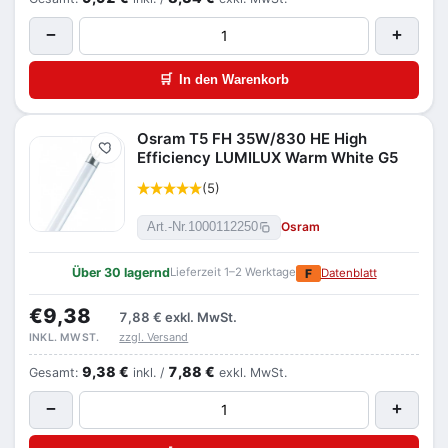
−
+
🛒
In den Warenkorb
Osram T5 FH 35W/830 HE High
Merken
Efficiency LUMILUX Warm White G5
(5)
Osram
Art.-Nr.
1000112250
Über 30 lagernd
Lieferzeit 1–2 Werktage
F
Datenblatt
€9,38
7,88 €
exkl. MwSt.
zzgl. Versand
INKL. MWST.
9,38 €
7,88 €
Gesamt:
inkl. /
exkl. MwSt.
−
+