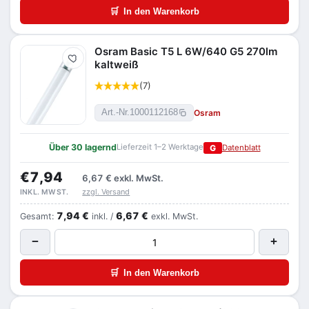
🛒
In den Warenkorb
Osram Basic T5 L 6W/640 G5 270lm
Merken
kaltweiß
(7)
Osram
Art.-Nr.
1000112168
Über 30 lagernd
Lieferzeit 1–2 Werktage
G
Datenblatt
€7,94
6,67 €
exkl. MwSt.
zzgl. Versand
INKL. MWST.
7,94 €
6,67 €
Gesamt:
inkl. /
exkl. MwSt.
−
+
🛒
In den Warenkorb