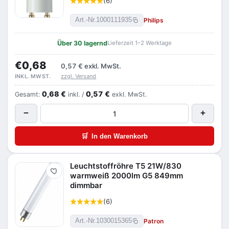
(6)
Philips
Art.-Nr.
1000111935
Über 30 lagernd
Lieferzeit 1–2 Werktage
€0,68
0,57 €
exkl. MwSt.
zzgl. Versand
INKL. MWST.
0,68 €
0,57 €
Gesamt:
inkl. /
exkl. MwSt.
−
+
🛒
In den Warenkorb
Leuchtstoffröhre T5 21W/830
Merken
warmweiß 2000lm G5 849mm
dimmbar
(6)
Patron
Art.-Nr.
1030015365