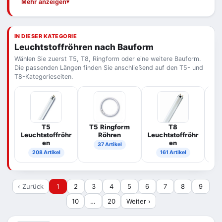
Mehr anzeigen
Ihrer Altröhre: Bauform, Länge und Wattzahl.
Röhren – die Eignung hängt jedoch vom
Betriebsgerät der Leuchte ab und sollte vorab
geprüft werden.
IN DIESER KATEGORIE
Leuchtstoffröhren nach Bauform
Wählen Sie zuerst T5, T8, Ringform oder eine weitere Bauform.
Die passenden Längen finden Sie anschließend auf den T5- und
T8-Kategorieseiten.
T5
T5 Ringform
T8
T
Leuchtstoffröhr
Röhren
Leuchtstoffröhr
en
en
37 Artikel
208 Artikel
161 Artikel
‹ Zurück
1
2
3
4
5
6
7
8
9
10
…
20
Weiter ›