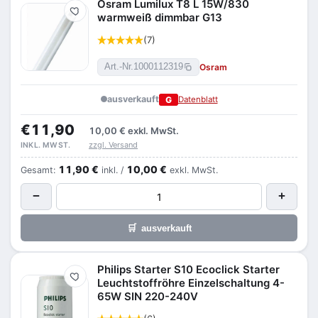
Osram Lumilux T8 L 15W/830
Merken
warmweiß dimmbar G13
(7)
Osram
Art.-Nr.
1000112319
ausverkauft
G
Datenblatt
€11,90
10,00 €
exkl. MwSt.
zzgl. Versand
INKL. MWST.
11,90 €
10,00 €
Gesamt:
inkl. /
exkl. MwSt.
−
+
🛒
ausverkauft
Philips Starter S10 Ecoclick Starter
Merken
Leuchtstoffröhre Einzelschaltung 4-
65W SIN 220-240V