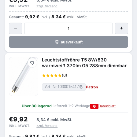
8,34 €
exkl. MwSt.
zzgl. Versand
INKL. MWST.
9,92 €
8,34 €
Gesamt:
inkl. /
exkl. MwSt.
−
+
🛒
ausverkauft
Leuchtstoffröhre T5 8W/830
Merken
warmweiß 370lm G5 288mm dimmbar
(6)
Patron
Art.-Nr.
1030015417
Über 30 lagernd
Lieferzeit 1–2 Werktage
G
Datenblatt
€9,92
8,34 €
exkl. MwSt.
zzgl. Versand
INKL. MWST.
9,92 €
8,34 €
Gesamt:
inkl. /
exkl. MwSt.