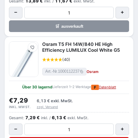
13,89 €
11,67 €
Gesamt:
inkl. /
exkl. MwSt.
−
+
🛒
ausverkauft
Osram T5 FH 14W/840 HE High
Merken
Efficiency LUMILUX Cool White G5
(40)
Osram
Art.-Nr.
1000112237
Über 30 lagernd
Lieferzeit 1–2 Werktage
F
Datenblatt
€7,29
6,13 €
exkl. MwSt.
zzgl. Versand
INKL. MWST.
7,29 €
6,13 €
Gesamt:
inkl. /
exkl. MwSt.
−
+