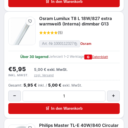
🛒
In den Warenkorb
Osram Lumilux T8 L 18W/827 extra
Merken
warmweiß (Interna) dimmbar G13
(5)
Osram
Art.-Nr.
1000112327
Über 30 lagernd
Lieferzeit 1–2 Werktage
G
Datenblatt
€5,95
5,00 €
exkl. MwSt.
zzgl. Versand
INKL. MWST.
5,95 €
5,00 €
Gesamt:
inkl. /
exkl. MwSt.
−
+
🛒
In den Warenkorb
Philips Master TL-E 40W/840 Circular