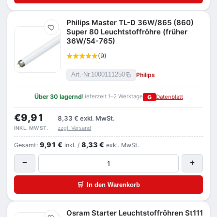
Philips Master TL-D 36W/865 (860)
Merken
Super 80 Leuchtstoffröhre (früher
36W/54-765)
(9)
Philips
Art.-Nr.
1000111250
Über 30 lagernd
Lieferzeit 1–2 Werktage
G
Datenblatt
€9,91
8,33 €
exkl. MwSt.
zzgl. Versand
INKL. MWST.
9,91 €
8,33 €
Gesamt:
inkl. /
exkl. MwSt.
−
+
🛒
In den Warenkorb
Osram Starter Leuchtstoffröhren St111