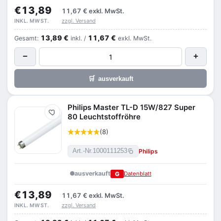
€13,89
11,67 €
exkl. MwSt.
zzgl. Versand
INKL. MWST.
13,89 €
11,67 €
Gesamt:
inkl. /
exkl. MwSt.
−
+
🛒
ausverkauft
Philips Master TL-D 15W/827 Super
Merken
80 Leuchtstoffröhre
(8)
Philips
Art.-Nr.
1000111253
ausverkauft
G
Datenblatt
€13,89
11,67 €
exkl. MwSt.
zzgl. Versand
INKL. MWST.