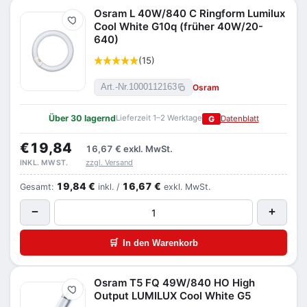
Osram L 40W/840 C Ringform Lumilux
Merken
Cool White G10q (früher 40W/20-
640)
(15)
Osram
Art.-Nr.
1000112163
Über 30 lagernd
Lieferzeit 1–2 Werktage
G
Datenblatt
€19,84
16,67 €
exkl. MwSt.
zzgl. Versand
INKL. MWST.
19,84 €
16,67 €
Gesamt:
inkl. /
exkl. MwSt.
−
+
🛒
In den Warenkorb
Osram T5 FQ 49W/840 HO High
Merken
Output LUMILUX Cool White G5