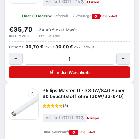
Osram
Art.-Nr.
1000112215
Über 30 lagernd
Lieferzeit 1–2 Werktage
G
Datenblatt
€35,70
30,00 €
exkl. MwSt.
zzgl. Versand
INKL. MWST.
35,70 €
30,00 €
Gesamt:
inkl. /
exkl. MwSt.
−
+
🛒
In den Warenkorb
Philips Master TL-D 30W/840 Super
Merken
80 Leuchtstoffröhre (30W/33-640)
(8)
Philips
Art.-Nr.
1000111260
ausverkauft
G
Datenblatt