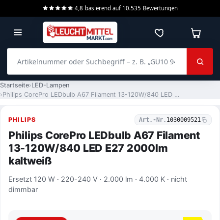
4,8
basierend auf
10.535
Bewertungen
Merkzettel
Warenko
Artikelnummer oder Suchbegriff – z. B. „GU10 940 dimmbar“
Startseite
LED-Lampen
Philips CorePro LEDbulb A67 Filament 13-120W/840 LED E27 2000lm kaltweiß
PHILIPS
Art.-Nr.
1030009521
Philips CorePro LEDbulb A67 Filament
13-120W/840 LED E27 2000lm
kaltweiß
Ersetzt 120 W · 220-240 V · 2.000 lm · 4.000 K · nicht
dimmbar