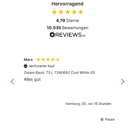
Hervorragend
4,79
Sterne
10.535
Bewertungen
Marc
Anony
Verifizierter Kauf
Verif
Osram Basic T5 L 13W/640 Cool White G5
Guter 
Alles gut
Hamburg, DE, vor 16 Stunden
Pause