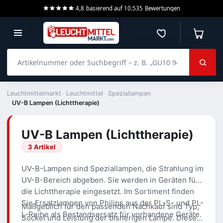
4,8
basierend auf
10.535
Bewertungen
Merkzettel
Warenko
Artikelnummer oder Suchbegriff – z. B. „GU10 940 dimmbar“
Leuchtmittelmarkt
Leuchtmittel
Speziallampen
UV-B Lampen (Lichttherapie)
UV-B Lampen (Lichttherapie)
3 Artikel
UV-B-Lampen sind Speziallampen, die Strahlung im
UV-B-Bereich abgeben. Sie werden in Geräten für
die Lichttherapie eingesetzt. Im Sortiment finden
Sie Ersatzlampen von Philips aus der PL-S- und PL-
Maßgeblich für den passenden Nachkauf sind Typ,
L-Reihe als Bestandsersatz für vorhandene Geräte.
Sockel und Leistung der bisherigen Lampe. Diese