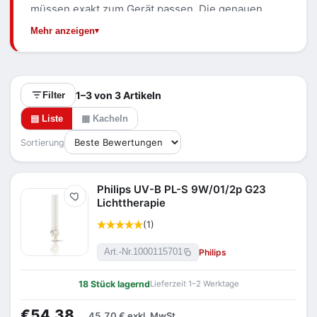
müssen exakt zum Gerät passen. Die genauen
Werte je Artikel stehen im Datenblatt.
Mehr anzeigen
1–3 von 3 Artikeln
Filter
▤ Liste
▦ Kacheln
Sortierung
Philips UV-B PL-S 9W/01/2p G23
Merken
Lichttherapie
(1)
Philips
Art.-Nr.
1000115701
18 Stück lagernd
Lieferzeit 1–2 Werktage
€54,38
45,70 €
exkl. MwSt.