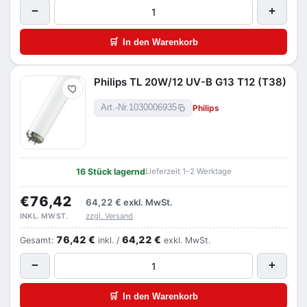
−
+
🛒
In den Warenkorb
Philips TL 20W/12 UV-B G13 T12 (T38)
Merken
Philips
Art.-Nr.
1030006935
16 Stück lagernd
Lieferzeit 1–2 Werktage
€76,42
64,22 €
exkl. MwSt.
zzgl. Versand
INKL. MWST.
76,42 €
64,22 €
Gesamt:
inkl. /
exkl. MwSt.
−
+
🛒
In den Warenkorb