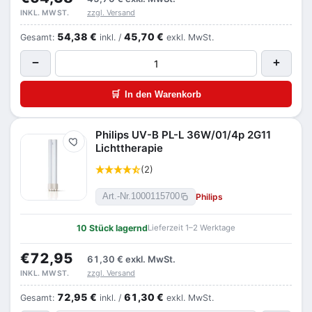
zzgl. Versand
INKL. MWST.
54,38 €
45,70 €
Gesamt:
inkl. /
exkl. MwSt.
−
+
🛒
In den Warenkorb
Philips UV-B PL-L 36W/01/4p 2G11
Merken
Lichttherapie
(2)
Philips
Art.-Nr.
1000115700
10 Stück lagernd
Lieferzeit 1–2 Werktage
€72,95
61,30 €
exkl. MwSt.
zzgl. Versand
INKL. MWST.
72,95 €
61,30 €
Gesamt:
inkl. /
exkl. MwSt.