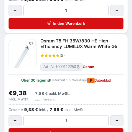
−
+
🛒
In den Warenkorb
Osram T5 FH 35W/830 HE High
Merken
Efficiency LUMILUX Warm White G5
(5)
Osram
Art.-Nr.
1000112250
Über 30 lagernd
Lieferzeit 1–2 Werktage
F
Datenblatt
€9,38
7,88 €
exkl. MwSt.
zzgl. Versand
INKL. MWST.
9,38 €
7,88 €
Gesamt:
inkl. /
exkl. MwSt.
−
+