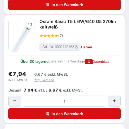
🛒
In den Warenkorb
Osram Basic T5 L 6W/640 G5 270lm
Merken
kaltweiß
(7)
Osram
Art.-Nr.
1000112168
Über 30 lagernd
Lieferzeit 1–2 Werktage
G
Datenblatt
€7,94
6,67 €
exkl. MwSt.
zzgl. Versand
INKL. MWST.
7,94 €
6,67 €
Gesamt:
inkl. /
exkl. MwSt.
−
+
🛒
In den Warenkorb