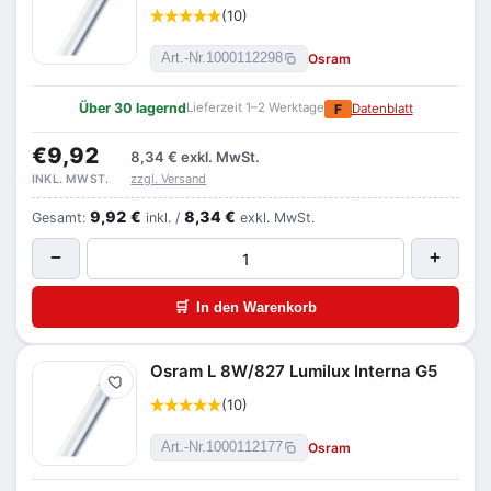
(10)
Osram
Art.-Nr.
1000112298
Über 30 lagernd
Lieferzeit 1–2 Werktage
F
Datenblatt
€9,92
8,34 €
exkl. MwSt.
zzgl. Versand
INKL. MWST.
9,92 €
8,34 €
Gesamt:
inkl. /
exkl. MwSt.
−
+
🛒
In den Warenkorb
Osram L 8W/827 Lumilux Interna G5
Merken
(10)
Osram
Art.-Nr.
1000112177