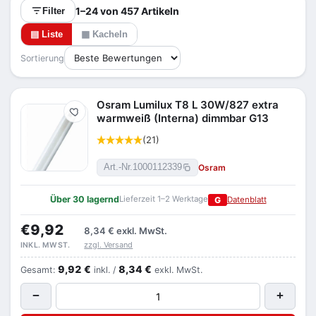
1–24 von 457 Artikeln
Filter
▤ Liste
▦ Kacheln
Sortierung
Osram Lumilux T8 L 30W/827 extra
Merken
warmweiß (Interna) dimmbar G13
(21)
Osram
Art.-Nr.
1000112339
Über 30 lagernd
Lieferzeit 1–2 Werktage
G
Datenblatt
€9,92
8,34 €
exkl. MwSt.
zzgl. Versand
INKL. MWST.
9,92 €
8,34 €
Gesamt:
inkl. /
exkl. MwSt.
−
+