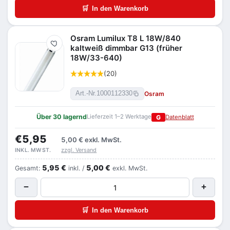
🛒
In den Warenkorb
Osram Lumilux T8 L 18W/840
Merken
kaltweiß dimmbar G13 (früher
18W/33-640)
(20)
Osram
Art.-Nr.
1000112330
Über 30 lagernd
Lieferzeit 1–2 Werktage
G
Datenblatt
€5,95
5,00 €
exkl. MwSt.
zzgl. Versand
INKL. MWST.
5,95 €
5,00 €
Gesamt:
inkl. /
exkl. MwSt.
−
+
🛒
In den Warenkorb