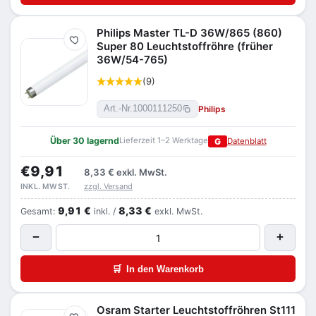
Philips Master TL-D 36W/865 (860)
Merken
Super 80 Leuchtstoffröhre (früher
36W/54-765)
(9)
Philips
Art.-Nr.
1000111250
Über 30 lagernd
Lieferzeit 1–2 Werktage
G
Datenblatt
€9,91
8,33 €
exkl. MwSt.
zzgl. Versand
INKL. MWST.
9,91 €
8,33 €
Gesamt:
inkl. /
exkl. MwSt.
−
+
🛒
In den Warenkorb
Osram Starter Leuchtstoffröhren St111