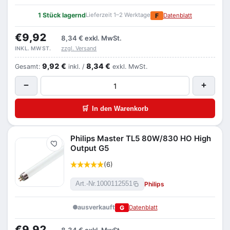
1 Stück lagernd
Lieferzeit 1–2 Werktage
F
Datenblatt
€9,92
8,34 €
exkl. MwSt.
zzgl. Versand
INKL. MWST.
9,92 €
8,34 €
Gesamt:
inkl. /
exkl. MwSt.
−
+
🛒
In den Warenkorb
Philips Master TL5 80W/830 HO High
Merken
Output G5
(6)
Philips
Art.-Nr.
1000112551
ausverkauft
G
Datenblatt
€9,92