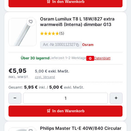
🛒
In den Warenkorb
Osram Lumilux T8 L 18W/827 extra
Merken
warmweiß (Interna) dimmbar G13
(5)
Osram
Art.-Nr.
1000112327
Über 30 lagernd
Lieferzeit 1–2 Werktage
G
Datenblatt
€5,95
5,00 €
exkl. MwSt.
zzgl. Versand
INKL. MWST.
5,95 €
5,00 €
Gesamt:
inkl. /
exkl. MwSt.
−
+
🛒
In den Warenkorb
Philips Master TL-E 40W/840 Circular