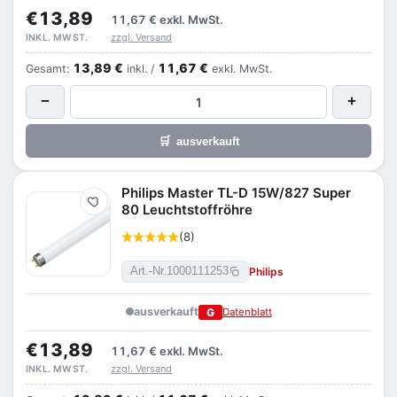
€13,89
11,67 €
exkl. MwSt.
zzgl. Versand
INKL. MWST.
13,89 €
11,67 €
Gesamt:
inkl. /
exkl. MwSt.
−
+
🛒
ausverkauft
Philips Master TL-D 15W/827 Super
Merken
80 Leuchtstoffröhre
(8)
Philips
Art.-Nr.
1000111253
ausverkauft
G
Datenblatt
€13,89
11,67 €
exkl. MwSt.
zzgl. Versand
INKL. MWST.