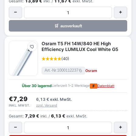
13,89 €
11,67 €
Gesamt:
inkl. /
exkl. MwSt.
−
+
🛒
ausverkauft
Osram T5 FH 14W/840 HE High
Merken
Efficiency LUMILUX Cool White G5
(40)
Osram
Art.-Nr.
1000112237
Über 30 lagernd
Lieferzeit 1–2 Werktage
F
Datenblatt
€7,29
6,13 €
exkl. MwSt.
zzgl. Versand
INKL. MWST.
7,29 €
6,13 €
Gesamt:
inkl. /
exkl. MwSt.
−
+