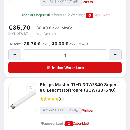
Osram
Art.-Nr.
1000112215
Über 30 lagernd
Lieferzeit 1–2 Werktage
G
Datenblatt
€35,70
30,00 €
exkl. MwSt.
zzgl. Versand
INKL. MWST.
35,70 €
30,00 €
Gesamt:
inkl. /
exkl. MwSt.
−
+
🛒
In den Warenkorb
Philips Master TL-D 30W/840 Super
Merken
80 Leuchtstoffröhre (30W/33-640)
(8)
Philips
Art.-Nr.
1000111260
ausverkauft
G
Datenblatt