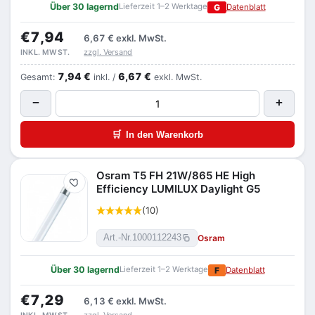
Über 30 lagernd
Lieferzeit 1–2 Werktage
G
Datenblatt
€7,94
6,67 €
exkl. MwSt.
zzgl. Versand
INKL. MWST.
7,94 €
6,67 €
Gesamt:
inkl. /
exkl. MwSt.
−
+
🛒
In den Warenkorb
Osram T5 FH 21W/865 HE High
Merken
Efficiency LUMILUX Daylight G5
(10)
Osram
Art.-Nr.
1000112243
Über 30 lagernd
Lieferzeit 1–2 Werktage
F
Datenblatt
€7,29
6,13 €
exkl. MwSt.