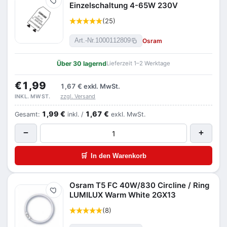
Merken
Einzelschaltung 4-65W 230V
(25)
Osram
Art.-Nr.
1000112809
Über 30 lagernd
Lieferzeit 1–2 Werktage
€1,99
1,67 €
exkl. MwSt.
zzgl. Versand
INKL. MWST.
1,99 €
1,67 €
Gesamt:
inkl. /
exkl. MwSt.
−
+
🛒
In den Warenkorb
Osram T5 FC 40W/830 Circline / Ring
Merken
LUMILUX Warm White 2GX13
(8)