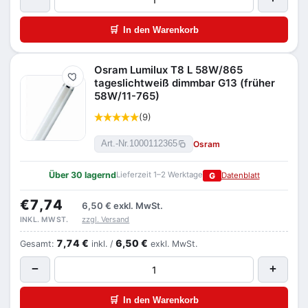
🛒
In den Warenkorb
Osram Lumilux T8 L 58W/865
Merken
tageslichtweiß dimmbar G13 (früher
58W/11-765)
(9)
Osram
Art.-Nr.
1000112365
Über 30 lagernd
Lieferzeit 1–2 Werktage
G
Datenblatt
€7,74
6,50 €
exkl. MwSt.
zzgl. Versand
INKL. MWST.
7,74 €
6,50 €
Gesamt:
inkl. /
exkl. MwSt.
−
+
🛒
In den Warenkorb