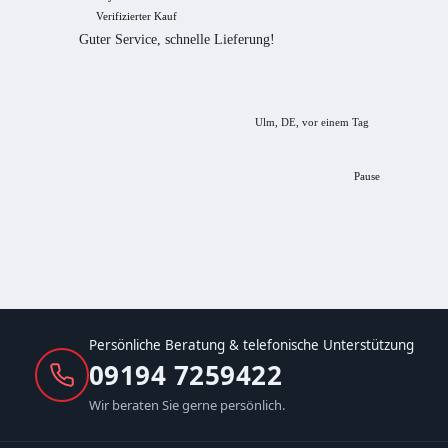
Verifizierter Kauf
Verif
Guter Service, schnelle Lieferung!
freundl
empfeh
Ulm, DE, vor einem Tag
Pause
Persönliche Beratung & telefonische Unterstützung
09194 7259422
Wir beraten Sie gerne persönlich.