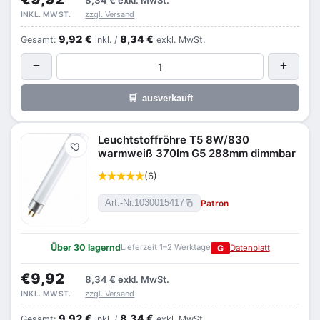
8,34 €
exkl. MwSt.
zzgl. Versand
INKL. MWST.
9,92 €
8,34 €
Gesamt:
inkl. /
exkl. MwSt.
−
+
🛒
ausverkauft
Leuchtstoffröhre T5 8W/830
Merken
warmweiß 370lm G5 288mm dimmbar
(6)
Patron
Art.-Nr.
1030015417
Über 30 lagernd
Lieferzeit 1–2 Werktage
G
Datenblatt
€9,92
8,34 €
exkl. MwSt.
zzgl. Versand
INKL. MWST.
9,92 €
8,34 €
Gesamt:
inkl. /
exkl. MwSt.