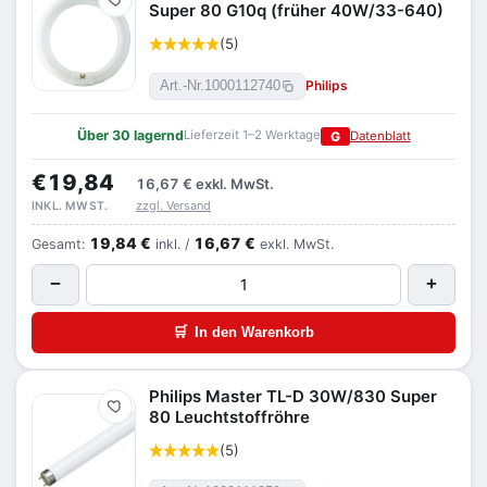
Merken
Super 80 G10q (früher 40W/33-640)
(5)
Philips
Art.-Nr.
1000112740
Über 30 lagernd
Lieferzeit 1–2 Werktage
G
Datenblatt
€19,84
16,67 €
exkl. MwSt.
zzgl. Versand
INKL. MWST.
19,84 €
16,67 €
Gesamt:
inkl. /
exkl. MwSt.
−
+
🛒
In den Warenkorb
Philips Master TL-D 30W/830 Super
Merken
80 Leuchtstoffröhre
(5)