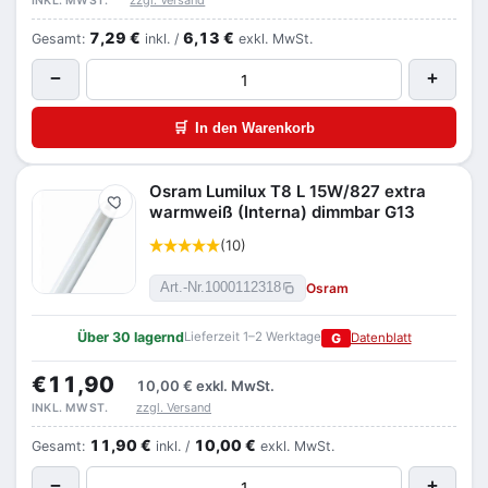
zzgl. Versand
INKL. MWST.
7,29 €
6,13 €
Gesamt:
inkl. /
exkl. MwSt.
−
+
🛒
In den Warenkorb
Osram Lumilux T8 L 15W/827 extra
Merken
warmweiß (Interna) dimmbar G13
(10)
Osram
Art.-Nr.
1000112318
Über 30 lagernd
Lieferzeit 1–2 Werktage
G
Datenblatt
€11,90
10,00 €
exkl. MwSt.
zzgl. Versand
INKL. MWST.
11,90 €
10,00 €
Gesamt:
inkl. /
exkl. MwSt.
−
+