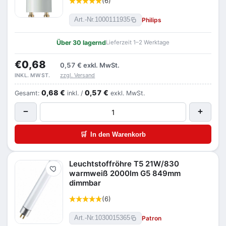
(6)
Philips
Art.-Nr.
1000111935
Über 30 lagernd
Lieferzeit 1–2 Werktage
€0,68
0,57 €
exkl. MwSt.
zzgl. Versand
INKL. MWST.
0,68 €
0,57 €
Gesamt:
inkl. /
exkl. MwSt.
−
+
🛒
In den Warenkorb
Leuchtstoffröhre T5 21W/830
Merken
warmweiß 2000lm G5 849mm
dimmbar
(6)
Patron
Art.-Nr.
1030015365