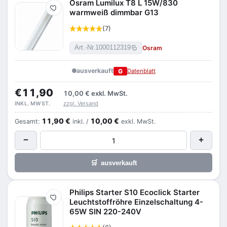
Osram Lumilux T8 L 15W/830
Merken
warmweiß dimmbar G13
(7)
Osram
Art.-Nr.
1000112319
ausverkauft
G
Datenblatt
€11,90
10,00 €
exkl. MwSt.
zzgl. Versand
INKL. MWST.
11,90 €
10,00 €
Gesamt:
inkl. /
exkl. MwSt.
−
+
🛒
ausverkauft
Philips Starter S10 Ecoclick Starter
Merken
Leuchtstoffröhre Einzelschaltung 4-
65W SIN 220-240V