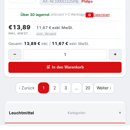
Philips
Art.-Nr.
1000111259
Über 30 lagernd
Lieferzeit 1–2 Werktage
G
Datenblatt
€13,89
11,67 €
exkl. MwSt.
zzgl. Versand
INKL. MWST.
13,89 €
11,67 €
Gesamt:
inkl. /
exkl. MwSt.
−
+
🛒
In den Warenkorb
‹ Zurück
1
2
3
…
20
Weiter ›
Leuchtmittel
Kategorien