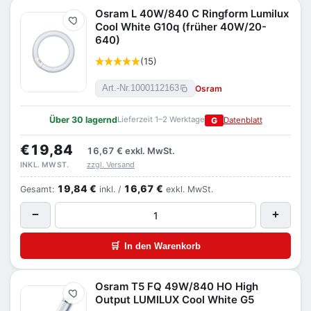
Osram L 40W/840 C Ringform Lumilux
Merken
Cool White G10q (früher 40W/20-
640)
(15)
Osram
Art.-Nr.
1000112163
Über 30 lagernd
Lieferzeit 1–2 Werktage
G
Datenblatt
€19,84
16,67 €
exkl. MwSt.
zzgl. Versand
INKL. MWST.
19,84 €
16,67 €
Gesamt:
inkl. /
exkl. MwSt.
−
+
🛒
In den Warenkorb
Osram T5 FQ 49W/840 HO High
Merken
Output LUMILUX Cool White G5