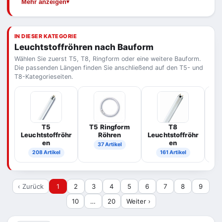
Mehr anzeigen
Ihrer Altröhre: Bauform, Länge und Wattzahl.
Röhren – die Eignung hängt jedoch vom
Betriebsgerät der Leuchte ab und sollte vorab
geprüft werden.
IN DIESER KATEGORIE
Leuchtstoffröhren nach Bauform
Wählen Sie zuerst T5, T8, Ringform oder eine weitere Bauform.
Die passenden Längen finden Sie anschließend auf den T5- und
T8-Kategorieseiten.
T5
T5 Ringform
T8
T
Leuchtstoffröhr
Röhren
Leuchtstoffröhr
en
en
37 Artikel
208 Artikel
161 Artikel
‹ Zurück
1
2
3
4
5
6
7
8
9
10
…
20
Weiter ›