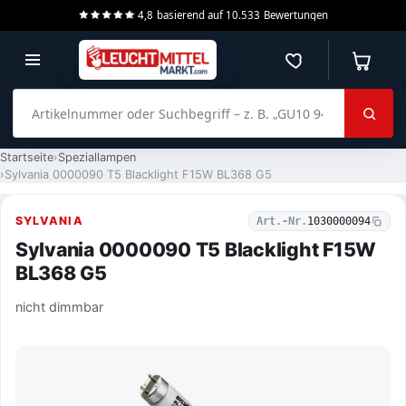
4,8
basierend auf
10.533
Bewertungen
Merkzettel
Warenko
Artikelnummer oder Suchbegriff – z. B. „GU10 940 dimmbar“
Startseite
Speziallampen
Sylvania 0000090 T5 Blacklight F15W BL368 G5
SYLVANIA
Art.-Nr.
1030000094
Sylvania 0000090 T5 Blacklight F15W
BL368 G5
nicht dimmbar