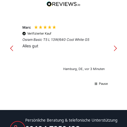
Marc
Anony
Verifizierter Kauf
Verif
Osram Basic T5 L 13W/640 Cool White G5
Guter 
Alles gut
Hamburg, DE, vor 3 Minuten
Pause
Persönliche Beratung & telefonische Unterstützung