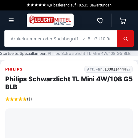
4,8
basierend auf
10.535
Bewertungen
Merkzettel
Warenko
Artikelnummer oder Suchbegriff – z. B. „GU10 940 dimmbar“
Startseite
Speziallampen
Philips Schwarzlicht TL Mini 4W/108 G5 BLB
PHILIPS
Art.-Nr.
1000114444
Philips Schwarzlicht TL Mini 4W/108 G5
BLB
(1)