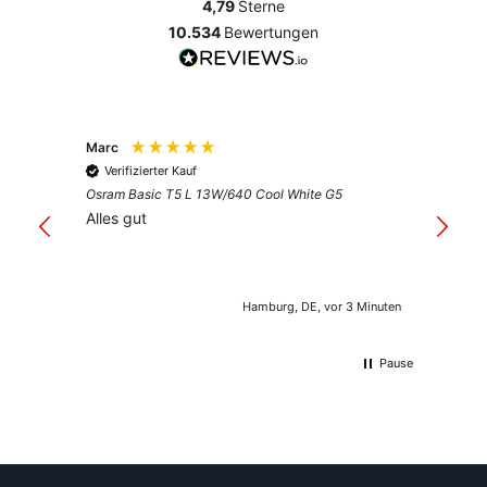
4,79
Sterne
10.534
Bewertungen
Marc
Anony
Verifizierter Kauf
Verif
Osram Basic T5 L 13W/640 Cool White G5
Guter 
Alles gut
Hamburg, DE, vor 3 Minuten
Pause