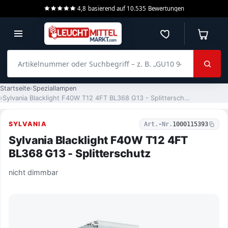
4,8
basierend auf
10.535
Bewertungen
Merkzettel
Warenko
Artikelnummer oder Suchbegriff – z. B. „GU10 940 dimmbar“
Startseite
Speziallampen
Sylvania Blacklight F40W T12 4FT BL368 G13 - Splitterschutz
SYLVANIA
Art.-Nr.
1000115393
Sylvania Blacklight F40W T12 4FT
BL368 G13 - Splitterschutz
nicht dimmbar