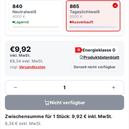
840
865
Aktuell ausgewählte Lichtf
Neutralweiß
Tageslicht­weiß
4000 K
6500 K
Lagernd
Ausverkauft
€9,92
Energieklasse G
G
inkl. MwSt.
Produktdatenblatt
€8,34 exkl. MwSt.
zzgl.
Versandkosten
Derzeit nicht verfügbar
Menge
−
+
Nicht verfügbar
Zwischensumme für 1 Stück: 9,92 € inkl. MwSt.
8,34 € exkl. MwSt.