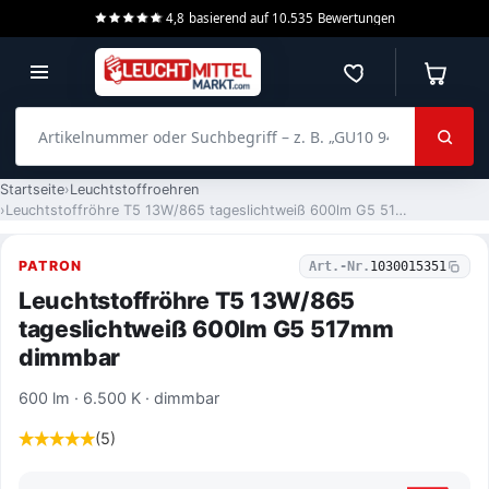
4,8
basierend auf
10.535
Bewertungen
Merkzettel
Warenko
Artikelnummer oder Suchbegriff – z. B. „GU10 940 dimmbar“
Startseite
Leuchtstoffroehren
Leuchtstoffröhre T5 13W/865 tageslichtweiß 600lm G5 517mm dimmbar
PATRON
Art.-Nr.
1030015351
Leuchtstoffröhre T5 13W/865
tageslichtweiß 600lm G5 517mm
dimmbar
600 lm · 6.500 K · dimmbar
(5)