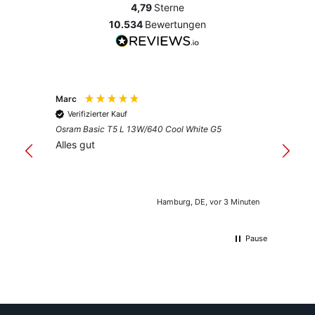
4,79
Sterne
10.534
Bewertungen
Marc
Anony
Verifizierter Kauf
Verif
Osram Basic T5 L 13W/640 Cool White G5
Guter 
Alles gut
Hamburg, DE, vor 3 Minuten
Pause