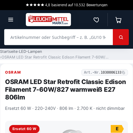
4,8
basierend auf
10.532
Bewertungen
Merkzettel
Warenko
Artikelnummer oder Suchbegriff – z. B. „GU10 940 dimmbar“
Startseite
LED-Lampen
OSRAM LED Star Retrofit Classic Edison Filament 7-60W/827 warmweiß E27 806lm
OSRAM
Art.-Nr.
1030006133
OSRAM LED Star Retrofit Classic Edison
Filament 7-60W/827 warmweiß E27
806lm
Ersetzt 60 W · 220-240V · 806 lm · 2.700 K · nicht dimmbar
E
Ersetzt 60 W