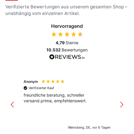
Verifizierte Bewertungen aus unserem gesamten Shop –
unabhängig vom einzelnen Artikel.
Hervorragend
4,79
Sterne
10.532
Bewertungen
Anonym
Anony
Verifizierter Kauf
Verif
freundliche beratung, schneller
Schnel
versand.prima, empfehlenswert.
Verpac
klar st
Weinsberg, DE, vor 6 Tagen