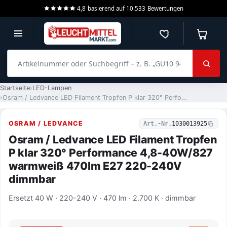
4,8
basierend auf
10.533
Bewertungen
Merkzettel
Warenko
Artikelnummer oder Suchbegriff – z. B. „GU10 940 dimmbar“
Startseite
LED-Lampen
Osram / Ledvance LED Filament Tropfen P klar 320° Performance 4,8-40W/827 warmweiß 470lm E27 220-240V dimmbar
OSRAM / LEDVANCE
Art.-Nr.
1030013925
Osram / Ledvance LED Filament Tropfen
P klar 320° Performance 4,8-40W/827
warmweiß 470lm E27 220-240V
dimmbar
Ersetzt 40 W · 220-240 V · 470 lm · 2.700 K · dimmbar