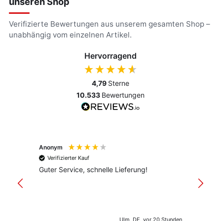
unseren Shop
Verifizierte Bewertungen aus unserem gesamten Shop –
unabhängig vom einzelnen Artikel.
Hervorragend
4,79
Sterne
10.533
Bewertungen
Anonym
Anony
Verifizierter Kauf
Verif
Guter Service, schnelle Lieferung!
freund
versan
Ulm, DE, vor 20 Stunden