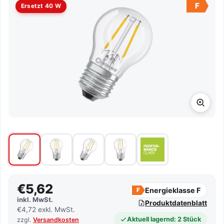
F
Ersetzt 40 W
€5,62
Energieklasse F
F
inkl. MwSt.
Produktdatenblatt
€4,72 exkl. MwSt.
Aktuell lagernd: 2 Stück
zzgl.
Versandkosten