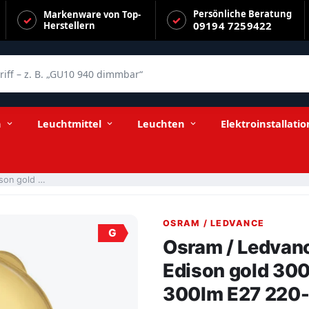
Persönliche Beratung
Markenware von Top-
09194 7259422
Herstellern
f – z. B. „GU10 940 dimmbar“
00° 4-28W/820 extra warmweiß 300lm E27 220-240V
n
Leuchtmittel
Leuchten
Elektroinstallatio
Osram / Ledvance LED Filament Vintage 1906 Edison gold 300° 4-28W/820 extra warmweiß 300lm E27 220-240V
OSRAM / LEDVANCE
G
Osram / Ledvan
Edison gold 30
300lm E27 220