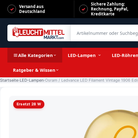
Sichere Zahlung:
Versand aus
Rechnung, PayPal,
Deutschland
Kreditkarte
Artikelnummer oder Suchbegrif
Osram / Ledvance LED Filament Vintage 1906 Edison gold 3
Alle Kategorien
LED-Lampen
LED-Röhre
Ratgeber & Wissen
Startseite
LED-Lampen
Ersetzt 28 W