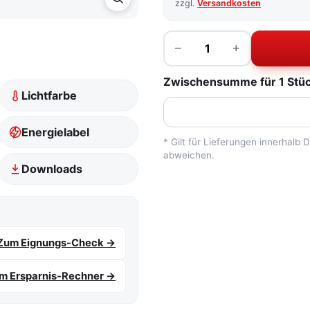
zzgl.
Versandkosten
Menge
−
+
Zwischensumme für 1 Stück
Lichtfarbe
Energielabel
* Gilt für Lieferungen innerhalb
abweichen.
Downloads
Zum Eignungs-Check →
m Ersparnis-Rechner →