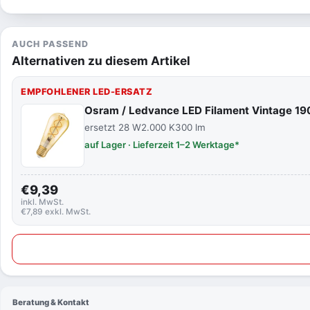
AUCH PASSEND
Alternativen zu diesem Artikel
EMPFOHLENER LED-ERSATZ
Osram / Ledvance LED Filament Vintage 1
ersetzt 28 W
2.000 K
300 lm
auf Lager · Lieferzeit 1–2 Werktage*
€9,39
inkl. MwSt.
€7,89 exkl. MwSt.
Beratung & Kontakt