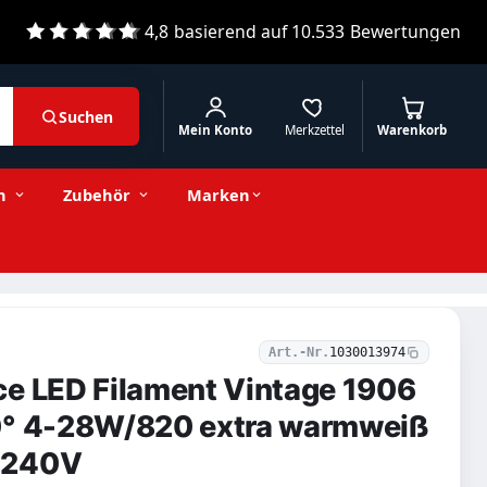
4,8
basierend auf
10.533
Bewertungen
Suchen
Mein Konto
Merkzettel
Warenkorb
9,47 € inkl. MwSt.
Stückzahl
−
+
In den Warenkorb
7,96 € exkl. MwSt.
n
Zubehör
Marken
Art.-Nr.
1030013974
ce LED Filament Vintage 1906
0° 4-28W/820 extra warmweiß
-240V