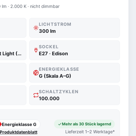
 lm · 2.000 K · nicht dimmbar
LICHTSTROM
300 lm
SOCKEL
2.000 K Warm Comfort Light (820)
E27 · Edison
ENERGIEKLASSE
G (Skala A–G)
SCHALTZYKLEN
100.000
Energieklasse G
Mehr als 30 Stück lagernd
Lieferzeit 1–2 Werktage*
Produktdatenblatt