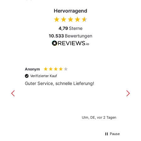
Hervorragend
4,79
Sterne
10.533
Bewertungen
Anonym
Anony
Verifizierter Kauf
Verif
Guter Service, schnelle Lieferung!
freund
versan
Ulm, DE, vor 2 Tagen
Pause