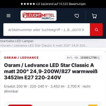
4,8
basierend auf
10.533
Bewertungen
Merkzettel
Warenko
Artikelnummer oder Suchbegriff – z. B. „GU10 940 dimmbar“
Startseite
LED-Lampen
Osram / Ledvance LED Star Classic A matt 200° 24,9-200W/827 warmweiß 3452lm E27 220-240V
OSRAM / LEDVANCE
Art.-Nr.
1030012796
Osram / Ledvance LED Star Classic A
matt 200° 24,9-200W/827 warmweiß
3452lm E27 220-240V
Ersetzt 200 W · 220-240 V · 3.452 lm · 2.700 K · nicht
dimmbar