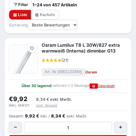
1–24 von 457 Artikeln
Filter
▤ Liste
▦ Kacheln
Sortierung
Osram Lumilux T8 L 30W/827 extra
Merken
warmweiß (Interna) dimmbar G13
(21)
Osram
Art.-Nr.
1000112339
Über 30 lagernd
Lieferzeit 1–2 Werktage
G
Datenblatt
€9,92
8,34 €
exkl. MwSt.
zzgl. Versand
INKL. MWST.
9,92 €
8,34 €
Gesamt:
inkl. /
exkl. MwSt.
−
+