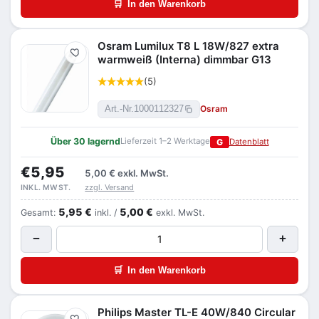
🛒
In den Warenkorb
Osram Lumilux T8 L 18W/827 extra
Merken
warmweiß (Interna) dimmbar G13
(5)
Osram
Art.-Nr.
1000112327
Über 30 lagernd
Lieferzeit 1–2 Werktage
G
Datenblatt
€5,95
5,00 €
exkl. MwSt.
zzgl. Versand
INKL. MWST.
5,95 €
5,00 €
Gesamt:
inkl. /
exkl. MwSt.
−
+
🛒
In den Warenkorb
Philips Master TL-E 40W/840 Circular