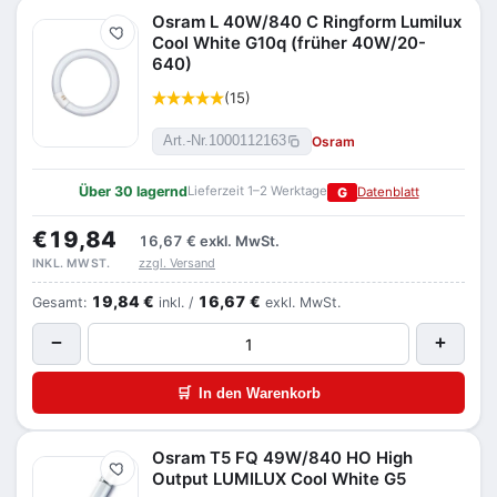
Osram L 40W/840 C Ringform Lumilux
Merken
Cool White G10q (früher 40W/20-
640)
(15)
Osram
Art.-Nr.
1000112163
Über 30 lagernd
Lieferzeit 1–2 Werktage
G
Datenblatt
€19,84
16,67 €
exkl. MwSt.
zzgl. Versand
INKL. MWST.
19,84 €
16,67 €
Gesamt:
inkl. /
exkl. MwSt.
−
+
🛒
In den Warenkorb
Osram T5 FQ 49W/840 HO High
Merken
Output LUMILUX Cool White G5