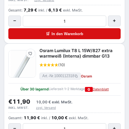
zzgl. Versand
INKL. MWST.
7,29 €
6,13 €
Gesamt:
inkl. /
exkl. MwSt.
−
+
🛒
In den Warenkorb
Osram Lumilux T8 L 15W/827 extra
Merken
warmweiß (Interna) dimmbar G13
(10)
Osram
Art.-Nr.
1000112318
Über 30 lagernd
Lieferzeit 1–2 Werktage
G
Datenblatt
€11,90
10,00 €
exkl. MwSt.
zzgl. Versand
INKL. MWST.
11,90 €
10,00 €
Gesamt:
inkl. /
exkl. MwSt.
−
+