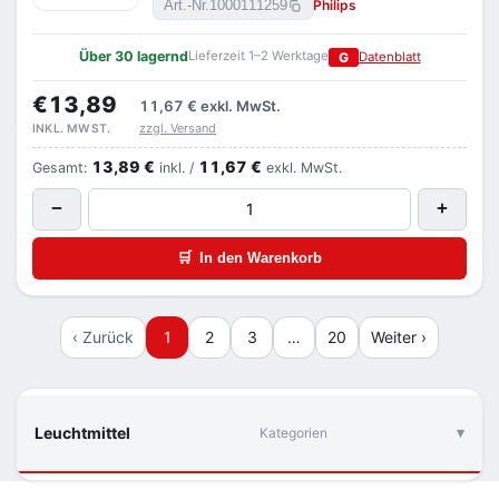
Philips
Art.-Nr.
1000111259
Über 30 lagernd
Lieferzeit 1–2 Werktage
G
Datenblatt
€13,89
11,67 €
exkl. MwSt.
zzgl. Versand
INKL. MWST.
13,89 €
11,67 €
Gesamt:
inkl. /
exkl. MwSt.
−
+
🛒
In den Warenkorb
‹ Zurück
1
2
3
…
20
Weiter ›
Leuchtmittel
Kategorien