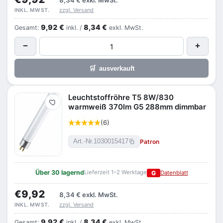
8,34 €
exkl. MwSt.
zzgl. Versand
INKL. MWST.
9,92 €
8,34 €
Gesamt:
inkl. /
exkl. MwSt.
−
+
🛒
ausverkauft
Leuchtstoffröhre T5 8W/830
Merken
warmweiß 370lm G5 288mm dimmbar
(6)
Patron
Art.-Nr.
1030015417
Über 30 lagernd
Lieferzeit 1–2 Werktage
G
Datenblatt
€9,92
8,34 €
exkl. MwSt.
zzgl. Versand
INKL. MWST.
9,92 €
8,34 €
Gesamt:
inkl. /
exkl. MwSt.