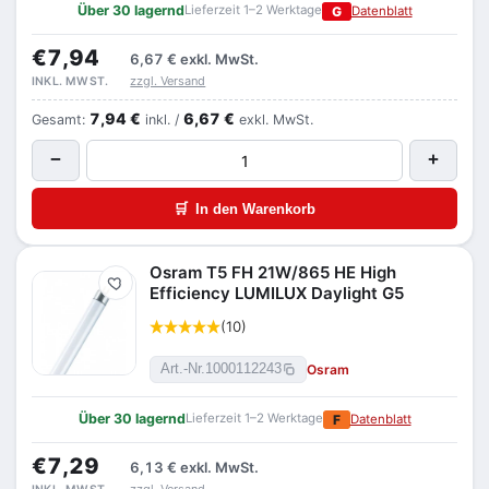
Über 30 lagernd
Lieferzeit 1–2 Werktage
G
Datenblatt
€7,94
6,67 €
exkl. MwSt.
zzgl. Versand
INKL. MWST.
7,94 €
6,67 €
Gesamt:
inkl. /
exkl. MwSt.
−
+
🛒
In den Warenkorb
Osram T5 FH 21W/865 HE High
Merken
Efficiency LUMILUX Daylight G5
(10)
Osram
Art.-Nr.
1000112243
Über 30 lagernd
Lieferzeit 1–2 Werktage
F
Datenblatt
€7,29
6,13 €
exkl. MwSt.