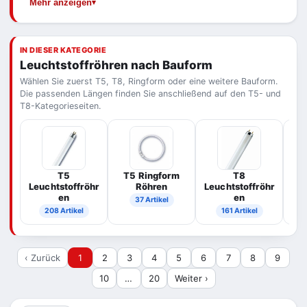
Mehr anzeigen
Ihrer Altröhre: Bauform, Länge und Wattzahl.
Röhren – die Eignung hängt jedoch vom
Betriebsgerät der Leuchte ab und sollte vorab
geprüft werden.
IN DIESER KATEGORIE
Leuchtstoffröhren nach Bauform
Wählen Sie zuerst T5, T8, Ringform oder eine weitere Bauform.
Die passenden Längen finden Sie anschließend auf den T5- und
T8-Kategorieseiten.
T5
T5 Ringform
T8
T
Leuchtstoffröhr
Röhren
Leuchtstoffröhr
en
en
37 Artikel
208 Artikel
161 Artikel
‹ Zurück
1
2
3
4
5
6
7
8
9
10
…
20
Weiter ›