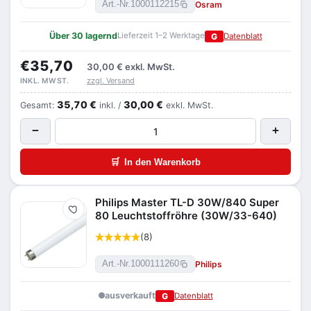
Osram
Art.-Nr.
1000112215
Über 30 lagernd
Lieferzeit 1–2 Werktage
G
Datenblatt
€35,70
30,00 €
exkl. MwSt.
zzgl. Versand
INKL. MWST.
35,70 €
30,00 €
Gesamt:
inkl. /
exkl. MwSt.
−
+
🛒
In den Warenkorb
Philips Master TL-D 30W/840 Super
Merken
80 Leuchtstoffröhre (30W/33-640)
(8)
Philips
Art.-Nr.
1000111260
ausverkauft
G
Datenblatt