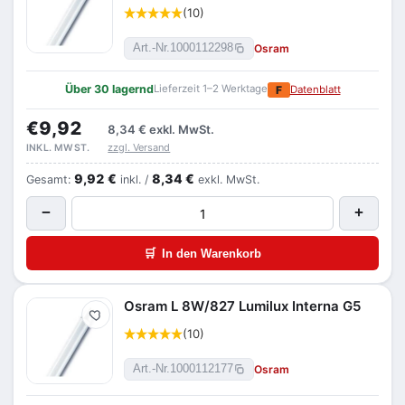
(10)
Osram
Art.-Nr.
1000112298
Über 30 lagernd
Lieferzeit 1–2 Werktage
F
Datenblatt
€9,92
8,34 €
exkl. MwSt.
zzgl. Versand
INKL. MWST.
9,92 €
8,34 €
Gesamt:
inkl. /
exkl. MwSt.
−
+
🛒
In den Warenkorb
Osram L 8W/827 Lumilux Interna G5
Merken
(10)
Osram
Art.-Nr.
1000112177