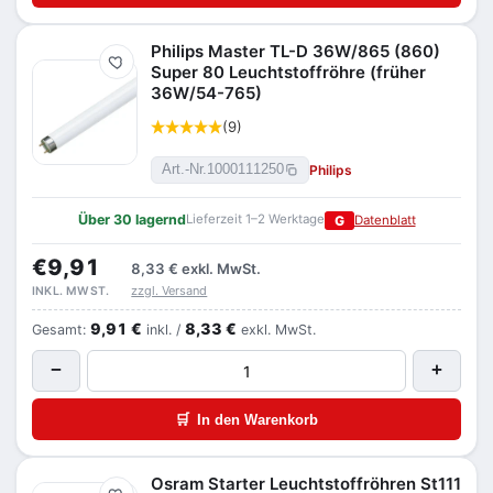
Philips Master TL-D 36W/865 (860)
Merken
Super 80 Leuchtstoffröhre (früher
36W/54-765)
(9)
Philips
Art.-Nr.
1000111250
Über 30 lagernd
Lieferzeit 1–2 Werktage
G
Datenblatt
€9,91
8,33 €
exkl. MwSt.
zzgl. Versand
INKL. MWST.
9,91 €
8,33 €
Gesamt:
inkl. /
exkl. MwSt.
−
+
🛒
In den Warenkorb
Osram Starter Leuchtstoffröhren St111