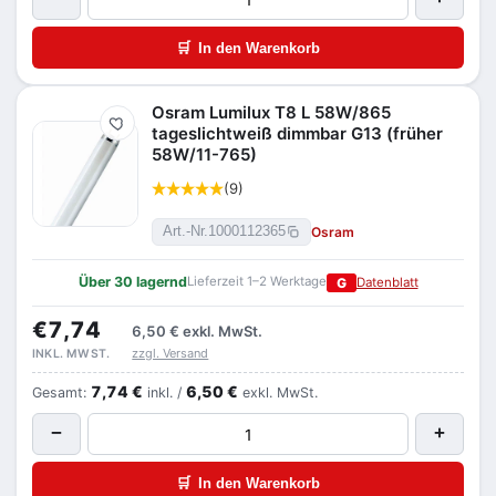
🛒
In den Warenkorb
Osram Lumilux T8 L 58W/865
Merken
tageslichtweiß dimmbar G13 (früher
58W/11-765)
(9)
Osram
Art.-Nr.
1000112365
Über 30 lagernd
Lieferzeit 1–2 Werktage
G
Datenblatt
€7,74
6,50 €
exkl. MwSt.
zzgl. Versand
INKL. MWST.
7,74 €
6,50 €
Gesamt:
inkl. /
exkl. MwSt.
−
+
🛒
In den Warenkorb