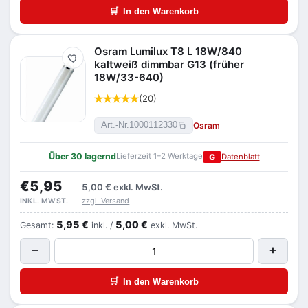
🛒
In den Warenkorb
Osram Lumilux T8 L 18W/840
Merken
kaltweiß dimmbar G13 (früher
18W/33-640)
(20)
Osram
Art.-Nr.
1000112330
Über 30 lagernd
Lieferzeit 1–2 Werktage
G
Datenblatt
€5,95
5,00 €
exkl. MwSt.
zzgl. Versand
INKL. MWST.
5,95 €
5,00 €
Gesamt:
inkl. /
exkl. MwSt.
−
+
🛒
In den Warenkorb