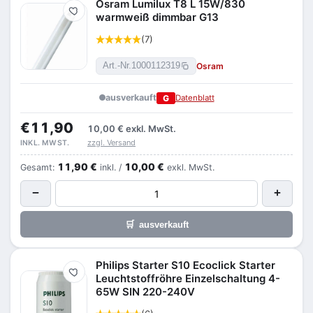
Osram Lumilux T8 L 15W/830
Merken
warmweiß dimmbar G13
(7)
Osram
Art.-Nr.
1000112319
ausverkauft
G
Datenblatt
€11,90
10,00 €
exkl. MwSt.
zzgl. Versand
INKL. MWST.
11,90 €
10,00 €
Gesamt:
inkl. /
exkl. MwSt.
−
+
🛒
ausverkauft
Philips Starter S10 Ecoclick Starter
Merken
Leuchtstoffröhre Einzelschaltung 4-
65W SIN 220-240V