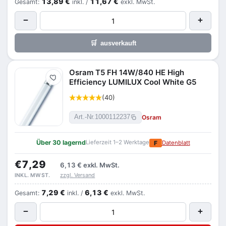
13,89 €
11,67 €
Gesamt:
inkl. /
exkl. MwSt.
−
+
🛒
ausverkauft
Osram T5 FH 14W/840 HE High
Merken
Efficiency LUMILUX Cool White G5
(40)
Osram
Art.-Nr.
1000112237
Über 30 lagernd
Lieferzeit 1–2 Werktage
F
Datenblatt
€7,29
6,13 €
exkl. MwSt.
zzgl. Versand
INKL. MWST.
7,29 €
6,13 €
Gesamt:
inkl. /
exkl. MwSt.
−
+