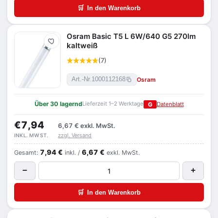
🛒
In den Warenkorb
Osram Basic T5 L 6W/640 G5 270lm
Merken
kaltweiß
(7)
Osram
Art.-Nr.
1000112168
Über 30 lagernd
Lieferzeit 1–2 Werktage
G
Datenblatt
€7,94
6,67 €
exkl. MwSt.
zzgl. Versand
INKL. MWST.
7,94 €
6,67 €
Gesamt:
inkl. /
exkl. MwSt.
−
+
🛒
In den Warenkorb