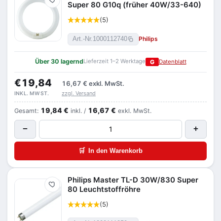
Merken
Super 80 G10q (früher 40W/33-640)
(5)
Philips
Art.-Nr.
1000112740
Über 30 lagernd
Lieferzeit 1–2 Werktage
G
Datenblatt
€19,84
16,67 €
exkl. MwSt.
zzgl. Versand
INKL. MWST.
19,84 €
16,67 €
Gesamt:
inkl. /
exkl. MwSt.
−
+
🛒
In den Warenkorb
Philips Master TL-D 30W/830 Super
Merken
80 Leuchtstoffröhre
(5)