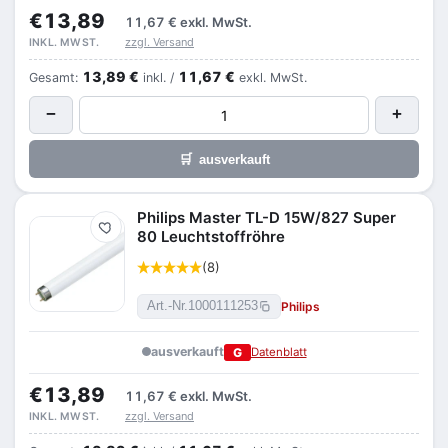
€13,89
11,67 €
exkl. MwSt.
zzgl. Versand
INKL. MWST.
13,89 €
11,67 €
Gesamt:
inkl. /
exkl. MwSt.
−
+
🛒
ausverkauft
Philips Master TL-D 15W/827 Super
Merken
80 Leuchtstoffröhre
(8)
Philips
Art.-Nr.
1000111253
ausverkauft
G
Datenblatt
€13,89
11,67 €
exkl. MwSt.
zzgl. Versand
INKL. MWST.