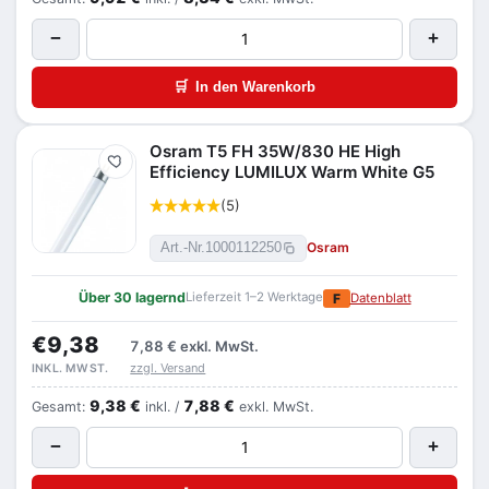
−
+
🛒
In den Warenkorb
Osram T5 FH 35W/830 HE High
Merken
Efficiency LUMILUX Warm White G5
(5)
Osram
Art.-Nr.
1000112250
Über 30 lagernd
Lieferzeit 1–2 Werktage
F
Datenblatt
€9,38
7,88 €
exkl. MwSt.
zzgl. Versand
INKL. MWST.
9,38 €
7,88 €
Gesamt:
inkl. /
exkl. MwSt.
−
+