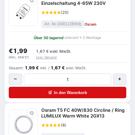
Merken
Einzelschaltung 4-65W 230V
(25)
Osram
Art.-Nr.
1000112809
Über 30 lagernd
Lieferzeit 1–2 Werktage
€1,99
1,67 €
exkl. MwSt.
zzgl. Versand
INKL. MWST.
1,99 €
1,67 €
Gesamt:
inkl. /
exkl. MwSt.
−
+
🛒
In den Warenkorb
Osram T5 FC 40W/830 Circline / Ring
Merken
LUMILUX Warm White 2GX13
(8)