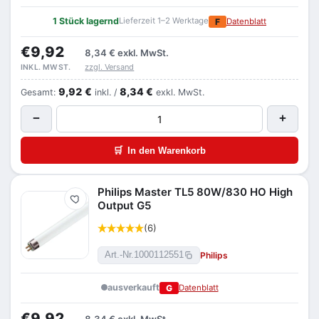
1 Stück lagernd
Lieferzeit 1–2 Werktage
F
Datenblatt
€9,92
8,34 €
exkl. MwSt.
zzgl. Versand
INKL. MWST.
9,92 €
8,34 €
Gesamt:
inkl. /
exkl. MwSt.
−
+
🛒
In den Warenkorb
Philips Master TL5 80W/830 HO High
Merken
Output G5
(6)
Philips
Art.-Nr.
1000112551
ausverkauft
G
Datenblatt
€9,92