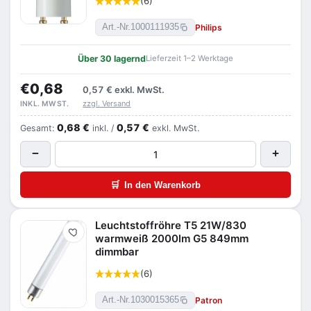
(6)
Philips
Art.-Nr.
1000111935
Über 30 lagernd
Lieferzeit 1–2 Werktage
€0,68
0,57 €
exkl. MwSt.
zzgl. Versand
INKL. MWST.
0,68 €
0,57 €
Gesamt:
inkl. /
exkl. MwSt.
−
+
🛒
In den Warenkorb
Leuchtstoffröhre T5 21W/830
Merken
warmweiß 2000lm G5 849mm
dimmbar
(6)
Patron
Art.-Nr.
1030015365