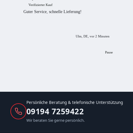
Verifizierter Kauf
Verif
Guter Service, schnelle Lieferung!
freundl
empfeh
Ulm, DE, vor 2 Minuten
Pause
Persönliche Beratung & telefonische Unterstützung
09194 7259422
Wir beraten Sie gerne persönlich.