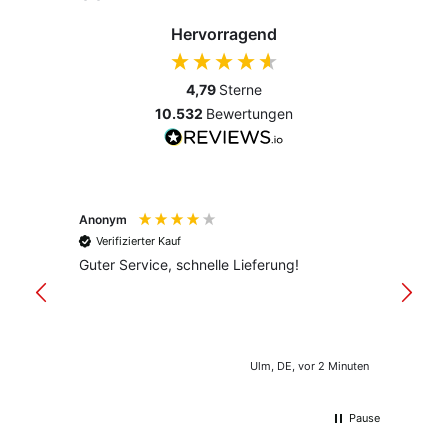
Hervorragend
4,79
Sterne
10.532
Bewertungen
Anonym
Anony
Verifizierter Kauf
Verif
Guter Service, schnelle Lieferung!
freund
versan
Ulm, DE, vor 2 Minuten
Pause