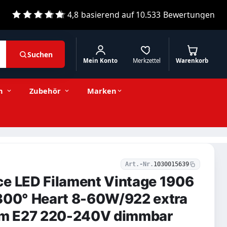
4,8
basierend auf
10.533
Bewertungen
Suchen
Mein Konto
Merkzettel
Warenkorb
6,71 € inkl. MwSt.
Stückzahl
−
+
In den Warenkorb
ar
5,64 € exkl. MwSt.
n
Zubehör
Marken
Art.-Nr.
1030015639
ce LED Filament Vintage 1906
 300° Heart 8-60W/922 extra
m E27 220-240V dimmbar