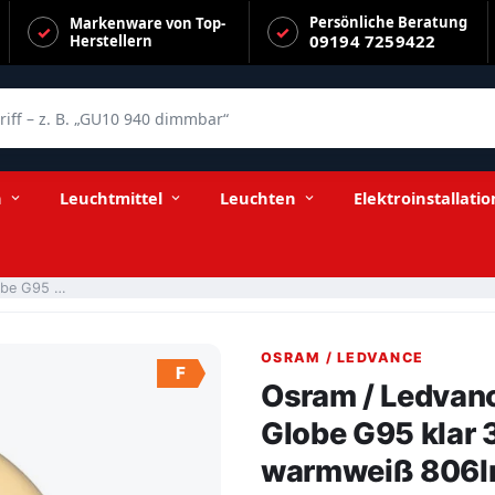
Persönliche Beratung
Markenware von Top-
09194 7259422
Herstellern
f – z. B. „GU10 940 dimmbar“
r 300° Heart 8-60W/922 extra warmweiß 806lm E27 220-240V dimmb
n
Leuchtmittel
Leuchten
Elektroinstallatio
Osram / Ledvance LED Filament Vintage 1906 Globe G95 klar 300° Heart 8-60W/922 extra warmweiß 806lm E27 220-240V dimmbar
OSRAM / LEDVANCE
F
Osram / Ledvan
Globe G95 klar
warmweiß 806l