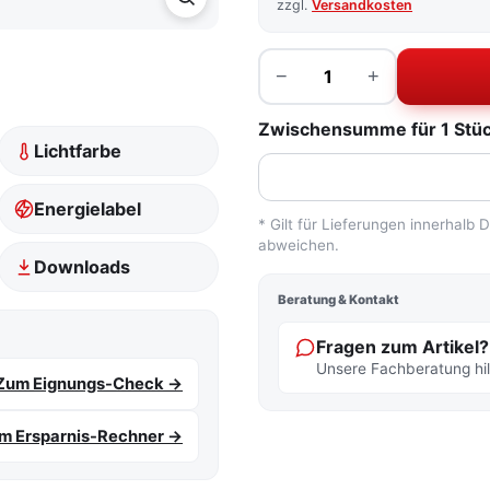
zzgl.
Versandkosten
Menge
−
+
Zwischensumme für 1 Stück
Lichtfarbe
Energielabel
* Gilt für Lieferungen innerhalb
abweichen.
Downloads
Beratung & Kontakt
Fragen zum Artikel?
Unsere Fachberatung hilf
Zum Eignungs-Check →
m Ersparnis-Rechner →