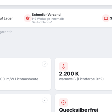
Schneller Versand
uf Lager
S
1–2 Werktage innerhalb
Deutschlands*
garantie.
2.200 K
100 lm/W Lichtausbeute
warmweiß (Lichtfarbe 922)
Quecksilberfrei