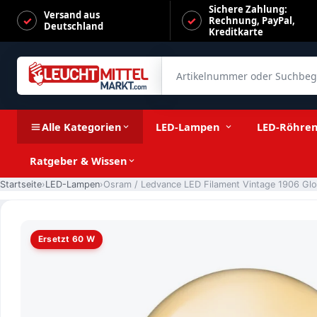
Sichere Zahlung:
Versand aus
Rechnung, PayPal,
Deutschland
Kreditkarte
Artikelnummer oder Suchbegrif
Osram / Ledvance LED Filament Vintage 1906 Globe G95 kla
Alle Kategorien
LED-Lampen
LED-Röhre
Ratgeber & Wissen
Startseite
LED-Lampen
Ersetzt 60 W