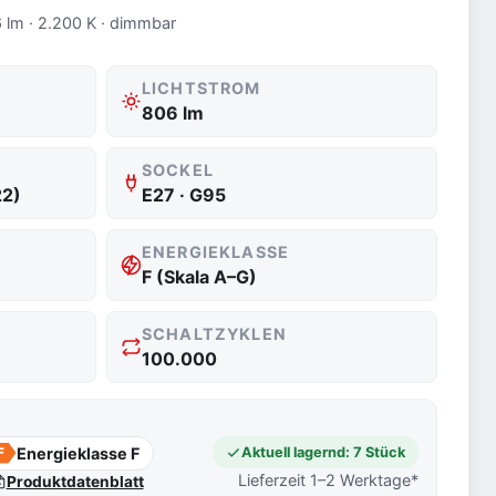
 lm · 2.200 K · dimmbar
LICHTSTROM
806 lm
SOCKEL
22)
E27 · G95
ENERGIEKLASSE
F (Skala A–G)
SCHALTZYKLEN
100.000
Energieklasse F
Aktuell lagernd: 7 Stück
F
Lieferzeit 1–2 Werktage*
Produktdatenblatt