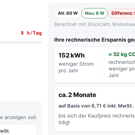
Alt: 60 W
Neu: 8 W
Differenz:
Berechnet mit Stückzahl, Brenndau
8 h/Tag
Ihre rechnerische Ersparnis 
.
≈ 52 kg C
152 kWh
rechnerisc
weniger Strom
weniger pr
pro Jahr
Jahr
ca. 2 Monate
auf Basis von 6,71 € inkl. MwSt.
bis sich der Kaufpreis rechneri
e anzeigen soll.
trägt
MwSt.