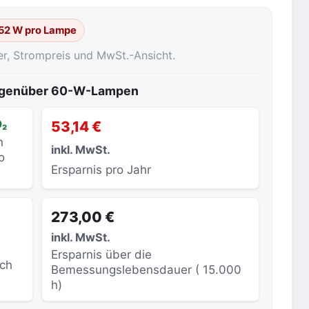
 52 W pro Lampe
er, Strompreis und MwSt.-Ansicht.
gegenüber 60-W-Lampen
O₂
53,14 €
h
inkl. MwSt.
o
Ersparnis pro Jahr
273,00 €
inkl. MwSt.
Ersparnis über die
sch
Bemessungslebensdauer ( 15.000
h)