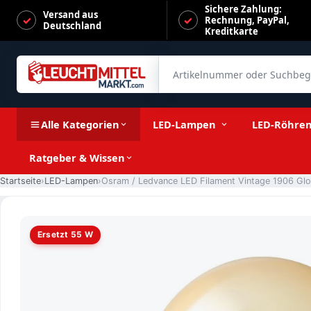
Sichere Zahlung:
Versand aus
Rechnung, PayPal,
Deutschland
Kreditkarte
Artikelnummer oder Suchbegrif
Osram / Ledvance LED Filament Vintage 1906 Globe G95 kla
Alle Kategorien
LED-Lampen
LED-Röhre
Ratgeber & Wissen
Startseite
LED-Lampen
Ersetzt 55 W