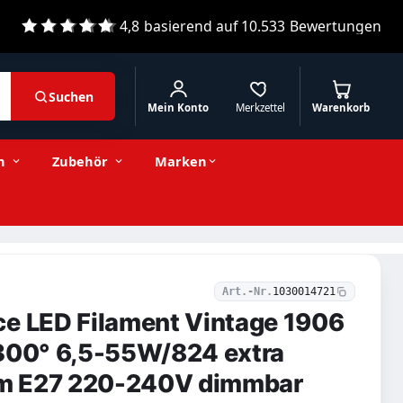
4,8
basierend auf
10.533
Bewertungen
Suchen
Mein Konto
Merkzettel
Warenkorb
6,50 € inkl. MwSt.
Stückzahl
−
+
In den Warenkorb
5,46 € exkl. MwSt.
n
Zubehör
Marken
Art.-Nr.
1030014721
ce LED Filament Vintage 1906
 300° 6,5-55W/824 extra
m E27 220-240V dimmbar