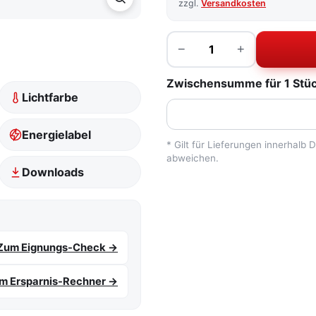
zzgl.
Versandkosten
Menge
−
+
Zwischensumme für 1 Stück
Lichtfarbe
Energielabel
* Gilt für Lieferungen innerhalb
abweichen.
Downloads
Zum Eignungs-Check →
m Ersparnis-Rechner →