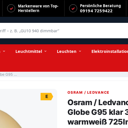
Persönliche Beratung
Markenware von Top-
09194 7259422
Herstellern
f – z. B. „GU10 940 dimmbar“
r 300° 6,5-55W/824 extra warmweiß 725lm E27 220-240V dimmbar
n
Leuchtmittel
Leuchten
Elektroinstallatio
Osram / Ledvance LED Filament Vintage 1906 Globe G95 klar 300° 6,5-55W/824 extra warmweiß 725lm E27 220-240V dimmbar
OSRAM / LEDVANCE
E
Osram / Ledvan
Globe G95 klar
warmweiß 725l