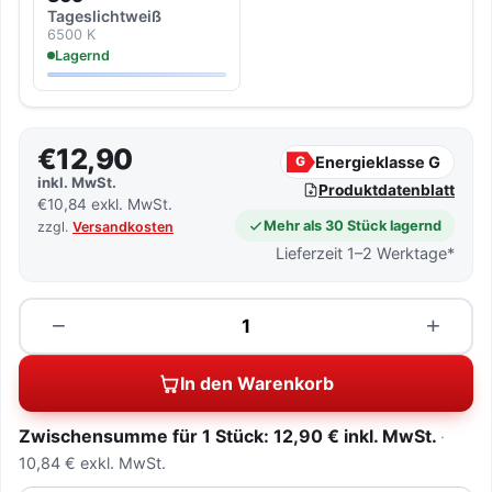
Tageslicht­weiß
6500 K
Lagernd
€12,90
Energieklasse G
G
inkl. MwSt.
Produktdatenblatt
€10,84 exkl. MwSt.
Mehr als 30 Stück lagernd
zzgl.
Versandkosten
Lieferzeit 1–2 Werktage*
Menge
−
+
In den Warenkorb
Zwischensumme für 1 Stück: 12,90 € inkl. MwSt.
10,84 € exkl. MwSt.