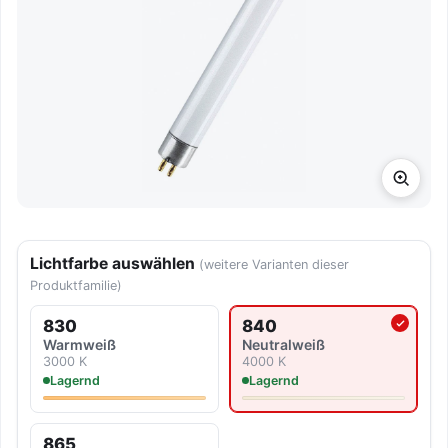
Lichtfarbe auswählen
(weitere Varianten dieser
Produktfamilie)
830
840
Aktuell ausgewählte Lichtf
Warmweiß
Neutralweiß
3000 K
4000 K
Lagernd
Lagernd
865