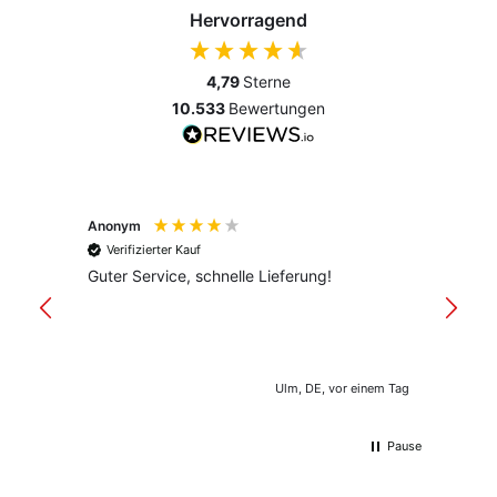
Hervorragend
4,79
Sterne
10.533
Bewertungen
Anonym
Anony
Verifizierter Kauf
Verif
Guter Service, schnelle Lieferung!
freund
versan
Ulm, DE, vor einem Tag
Pause