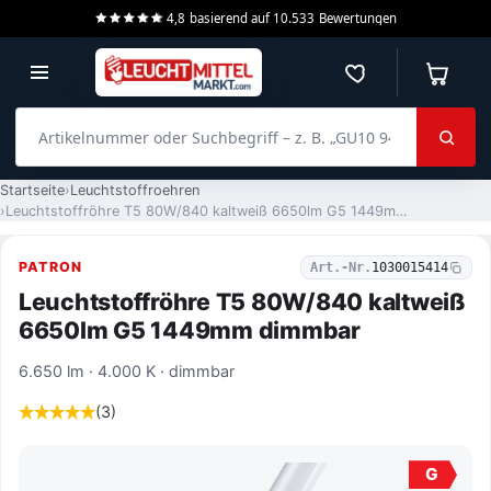
4,8
basierend auf
10.533
Bewertungen
Merkzettel
Warenko
Artikelnummer oder Suchbegriff – z. B. „GU10 940 dimmbar“
Startseite
Leuchtstoffroehren
Leuchtstoffröhre T5 80W/840 kaltweiß 6650lm G5 1449mm dimmbar
PATRON
Art.-Nr.
1030015414
Leuchtstoffröhre T5 80W/840 kaltweiß
6650lm G5 1449mm dimmbar
6.650 lm · 4.000 K · dimmbar
(3)
G